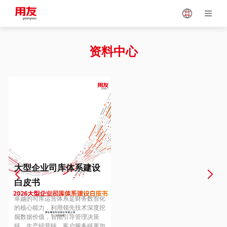
Japan
Vietnam
资料中心
Singapore
Malaysia
Indonesia
Thailand
Europe
Turkey
大型企业司库体系建设
白皮书
Hungary
Mexico
卓越的司库运营体系是财务数智化
的核心能力，利用领先技术深度挖
掘数据价值，智能引导管理决策
链、生产经营链、客户服务链更加