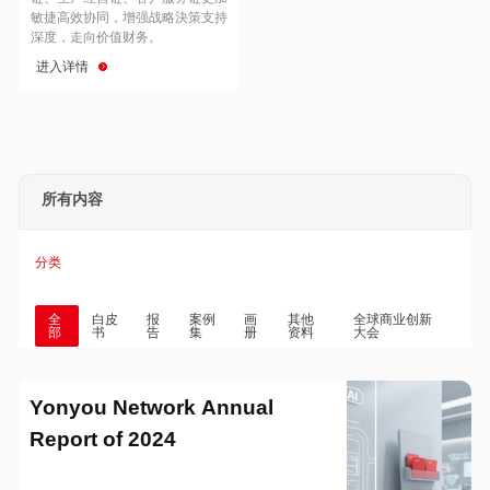
Hong Kong
Macau
敏捷高效协同，增强战略決策支持
深度，走向价值财务。
进入详情
Taiwan
Global
所有内容
分类
全
白皮
报
案例
画
其他
全球商业创新
部
书
告
集
册
资料
大会
Yonyou Network Annual
Report of 2024