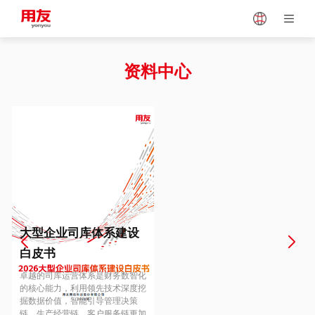
Japan
Vietnam
资料中心
Singapore
Malaysia
Indonesia
Thailand
Europe
Turkey
大型企业司库体系建设
白皮书
Hungary
Mexico
卓越的司库运营体系是财务数智化
的核心能力，利用领先技术深度挖
掘数据价值，智能引导管理决策
链、生产经营链、客户服务链更加