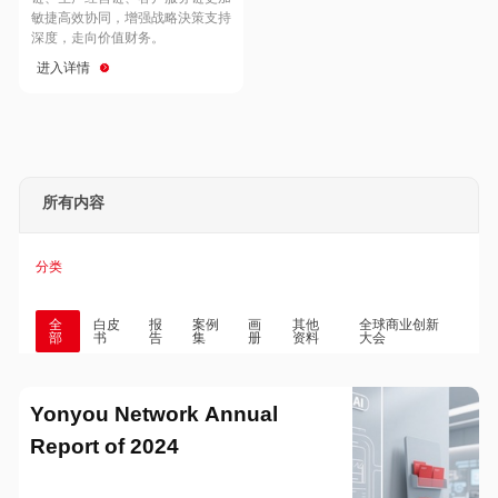
Hong Kong
Macau
敏捷高效协同，增强战略決策支持
深度，走向价值财务。
进入详情
Taiwan
Global
所有内容
分类
全
白皮
报
案例
画
其他
全球商业创新
部
书
告
集
册
资料
大会
Yonyou Network Annual
Report of 2024