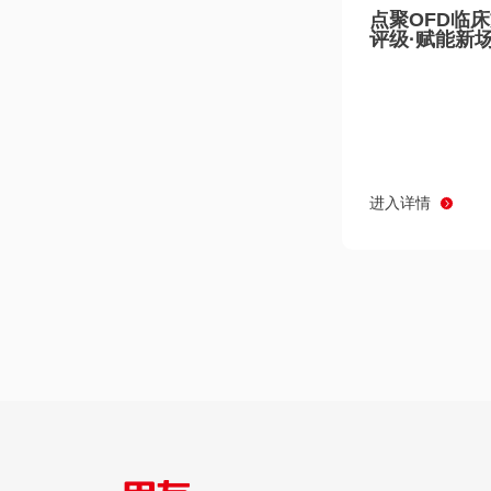
点聚OFD临
评级·赋能新
进入详情