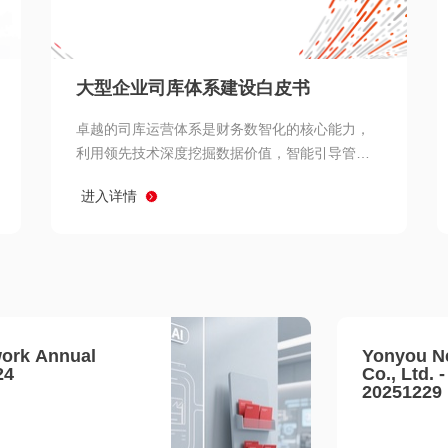
查看所有
大型企业司库体系建设白皮书
卓越的司库运营体系是财务数智化的核心能力，
利用领先技术深度挖掘数据价值，智能引导管理
决策 链、生产经营链、客户服务链更加敏捷高效
进入详情
协同，增强战略決策支持深度，走向价值财务。
ork Annual
Yonyou N
24
Co., Ltd. 
20251229