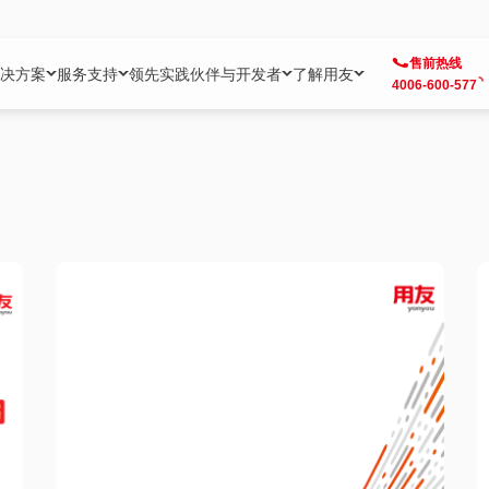
售前热线
决方案
服务支持
领先实践
伙伴与开发者
了解用友
4006-600-577
方案
社区
成为合作伙伴
企业AI
热点解决方案
公司信息
客户支持
开发者
业务领域
企业）
业
用户社区
地产
用友伙伴体系
企业AI
AI+全场景智能服务
了解用友
大型企业客户成功
用友开发者中
财务
成长型企业）
开发者社区
制造
ISV生态伙伴
YonGPT
用友BIP发布时刻
投资者关系
成长型企业客户成功
YonBIP开发
人力
业）
会计家园
金融
专业服务伙伴
智友（YonMate）
用友BIP企业数智化套件
全球分支机构
帮助中心
YonMaker
供应链
智化底座）
摩天
教育
战略联盟伙伴
YonWork
全球化数智运营解决方案
加入用友
友户通
营销
iKM
政务
增值经销伙伴
YonCode
用友BIP国产替代
阳光经营
产品安全中心
采购
制造业云ERP）
烟草
算法备案中心
广信