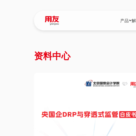
产品
解
YonBIP
行业解决
资料中心
YonBIP（大型
消费品行
YonSuite（
服务
畅捷通（小微企
国资
iuap平台（数
农业
用友BIP超级版
医药
U9 Cloud（
医疗
交通公用
建筑