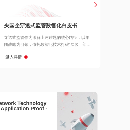
产品 >
央国企穿透式监管数智化白皮书
穿透式监管作为破解上述难题的核心路径，以集
团战略为引领，依托数智化技术打破“层级 - 部门
- 系统” 三重壁垒，实现从集团总部到基层经营单
进入详情
元的纵向全级次贯通、从监管指标到业务源头的
横向全链路延伸、 从风险预警到根因追溯的全周
期管控。
etwork Technology
- Application Proof -