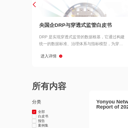
央国企DRP与穿透式监管白皮书
DRP 是实现穿透式监管的数据根基，它通过构建
统一的数据标准、治理体系与指标模型，为穿透
式监管提供了高质量、可信赖的数据基础。而以
进入详情
用友 BIP 为代表的新一代数智化平台，则为 DRP
的落地与穿透式监管的实现提供了强大的技术支
撑
所有内容
Yonyou Netw
分类
Report of 20
全部
白皮书
报告
案例集