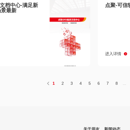
床文档中心-满足新
点聚-可信
场景最新
进入详情
1
2
3
4
5
6
7
8
...
关于用友
新闻动态