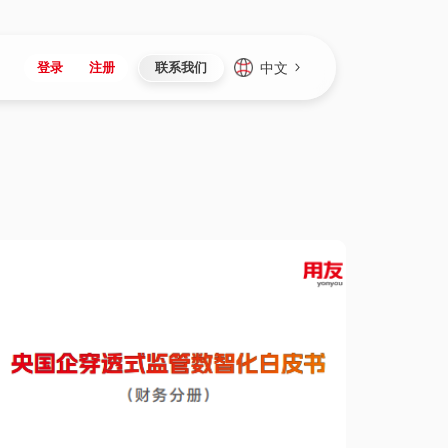
中文
登录
注册
联系我们
Japan
Vietnam
资讯与活动
iuap平台
成为合作伙伴
企业数据
Singapore
Malaysia
心
制造
新闻发布
智能平台
可持续产品与解决方案
数据服务
Indonesia
Thailand
者社区
研发
媒体报道
数据平台
数据安全与隐私
Europe
Turkey
生态定制平台
项目
资料中心
开发平台
社会影响力
Hungary
Mexico
资产
视频中心
云技术平台
人才发展
Hong Kong
Macau
协同
活动中心（日历）
应用平台
公司治理
Taiwan
Global
全球商业创新大会
连接平台
应用下载