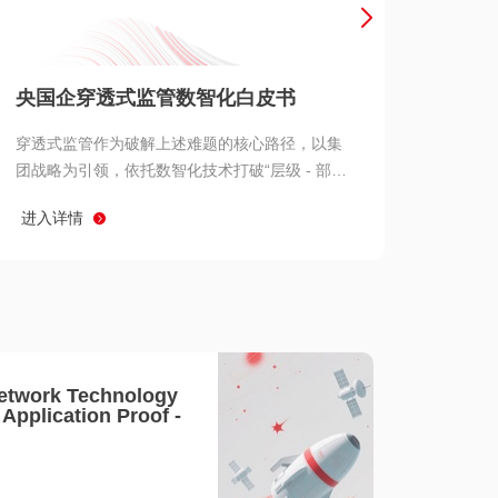
产品 >
央国企穿透式监管数智化白皮书
穿透式监管作为破解上述难题的核心路径，以集
团战略为引领，依托数智化技术打破“层级 - 部门
- 系统” 三重壁垒，实现从集团总部到基层经营单
进入详情
元的纵向全级次贯通、从监管指标到业务源头的
横向全链路延伸、 从风险预警到根因追溯的全周
期管控。
etwork Technology
- Application Proof -