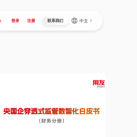
中文
登录
注册
联系我们
Japan
Vietnam
资讯与活动
iuap平台
成为合作伙伴
企业数据
Singapore
Malaysia
心
制造
新闻发布
智能平台
可持续产品与解决方案
数据服务
Indonesia
Thailand
者社区
研发
媒体报道
数据平台
数据安全与隐私
Europe
Turkey
生态定制平台
项目
资料中心
开发平台
社会影响力
Hungary
Mexico
资产
视频中心
云技术平台
人才发展
Hong Kong
Macau
协同
活动中心（日历）
应用平台
公司治理
Taiwan
Global
全球商业创新大会
连接平台
应用下载