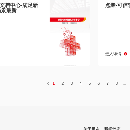
床文档中心-满足新
点聚-可信
场景最新
进入详情
1
2
3
4
5
6
7
8
...
关于用友
新闻动态