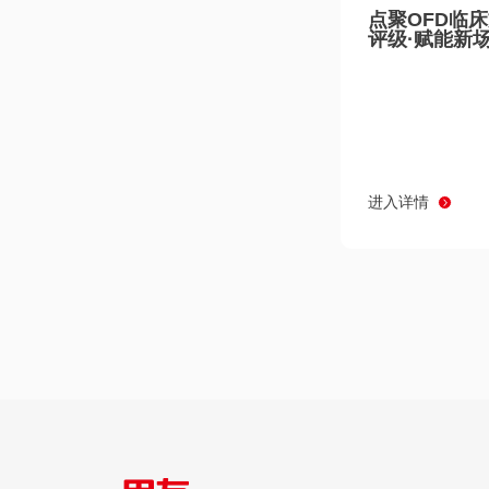
点聚OFD临
评级·赋能新
进入详情