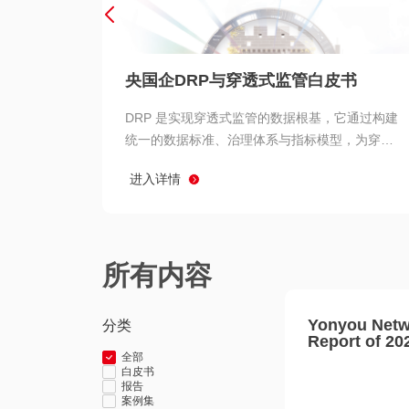
央国企DRP与穿透式监管白皮书
DRP 是实现穿透式监管的数据根基，它通过构建
统一的数据标准、治理体系与指标模型，为穿透
式监管提供了高质量、可信赖的数据基础。而以
进入详情
用友 BIP 为代表的新一代数智化平台，则为 DRP
的落地与穿透式监管的实现提供了强大的技术支
撑
所有内容
Yonyou Netw
分类
Report of 20
全部
白皮书
报告
案例集