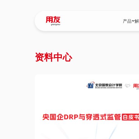
产品
解
YonBIP
行业解决
资料中心
YonBIP（大型
消费品行
YonSuite（
服务
畅捷通（小微企
国资
iuap平台（数
农业
用友BIP超级版
医药
U9 Cloud（
医疗
交通公用
建筑