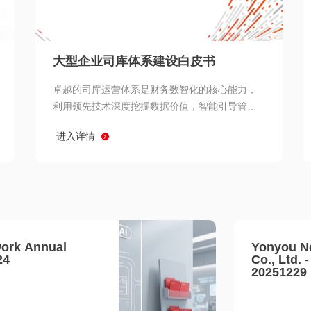
查看所有
大型企业司库体系建设白皮书
卓越的司库运营体系是财务数智化的核心能力，
利用领先技术深度挖掘数据价值，智能引导管理
决策 链、生产经营链、客户服务链更加敏捷高效
进入详情
协同，增强战略決策支持深度，走向价值财务。
ork Annual
Yonyou N
24
Co., Ltd. 
20251229