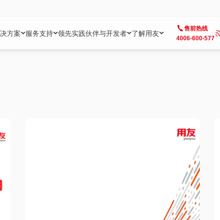
售前热线
决方案
服务支持
领先实践
伙伴与开发者
了解用友
4006-600-577
方案
社区
成为合作伙伴
企业AI
热点解决方案
公司信息
客户支持
开发者
业务领域
企业）
业
用户社区
地产
用友伙伴体系
企业AI
AI+全场景智能服务
了解用友
大型企业客户成功
用友开发者中
财务
成长型企业）
开发者社区
制造
ISV生态伙伴
YonGPT
用友BIP发布时刻
投资者关系
成长型企业客户成功
YonBIP开发
人力
业）
会计家园
金融
专业服务伙伴
智友（YonMate）
用友BIP企业数智化套件
全球分支机构
帮助中心
YonMaker
供应链
智化底座）
摩天
教育
战略联盟伙伴
YonWork
全球化数智运营解决方案
加入用友
友户通
营销
iKM
政务
增值经销伙伴
YonCode
用友BIP国产替代
阳光经营
产品安全中心
采购
制造业云ERP）
烟草
算法备案中心
广信