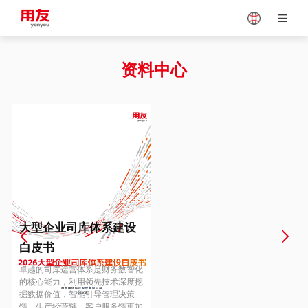
Japan
Vietnam
资料中心
Singapore
Malaysia
Indonesia
Thailand
Europe
Turkey
大型企业司库体系建设
白皮书
Hungary
Mexico
卓越的司库运营体系是财务数智化
的核心能力，利用领先技术深度挖
掘数据价值，智能引导管理决策
链、生产经营链、客户服务链更加