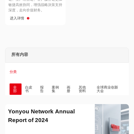
Hong Kong
Macau
敏捷高效协同，增强战略決策支持
深度，走向价值财务。
进入详情
Taiwan
Global
所有内容
分类
全
白皮
报
案例
画
其他
全球商业创新
部
书
告
集
册
资料
大会
Yonyou Network Annual
Report of 2024