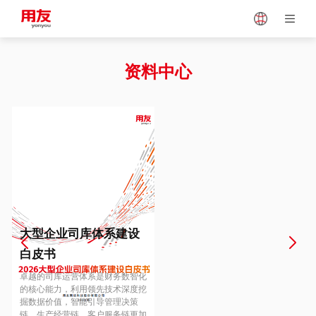
Japan
Vietnam
资料中心
Singapore
Malaysia
Indonesia
Thailand
Europe
Turkey
大型企业司库体系建设
白皮书
Hungary
Mexico
卓越的司库运营体系是财务数智化
的核心能力，利用领先技术深度挖
掘数据价值，智能引导管理决策
链、生产经营链、客户服务链更加