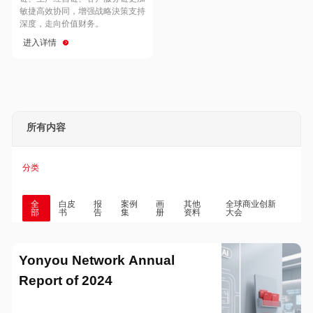
Hong Kong
Macau
敏捷高效协同，增强战略決策支持
深度，走向价值财务。
进入详情
Taiwan
Global
所有内容
分类
全
白皮
报
案例
画
其他
全球商业创新
部
书
告
集
册
资料
大会
Yonyou Network Annual
Report of 2024