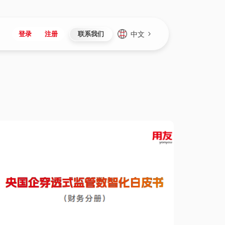
中文
登录
注册
联系我们
Japan
Vietnam
资讯与活动
iuap平台
成为合作伙伴
企业数据
Singapore
Malaysia
心
制造
新闻发布
智能平台
可持续产品与解决方案
数据服务
Indonesia
Thailand
者社区
研发
媒体报道
数据平台
数据安全与隐私
Europe
Turkey
生态定制平台
项目
资料中心
开发平台
社会影响力
Hungary
Mexico
资产
视频中心
云技术平台
人才发展
Hong Kong
Macau
协同
活动中心（日历）
应用平台
公司治理
Taiwan
Global
全球商业创新大会
连接平台
应用下载