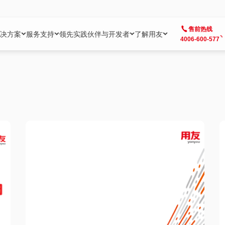
售前热线
决方案
服务支持
领先实践
伙伴与开发者
了解用友
4006-600-577
方案
社区
成为合作伙伴
企业AI
热点解决方案
公司信息
客户支持
开发者
业务领域
企业）
业
用户社区
地产
用友伙伴体系
企业AI
AI+全场景智能服务
了解用友
大型企业客户成功
用友开发者中
财务
成长型企业）
开发者社区
制造
ISV生态伙伴
YonGPT
用友BIP发布时刻
投资者关系
成长型企业客户成功
YonBIP开发
人力
业）
会计家园
金融
专业服务伙伴
智友（YonMate）
用友BIP企业数智化套件
全球分支机构
帮助中心
YonMaker
供应链
智化底座）
摩天
教育
战略联盟伙伴
YonWork
全球化数智运营解决方案
加入用友
友户通
营销
iKM
政务
增值经销伙伴
YonCode
用友BIP国产替代
阳光经营
产品安全中心
采购
制造业云ERP）
烟草
算法备案中心
广信