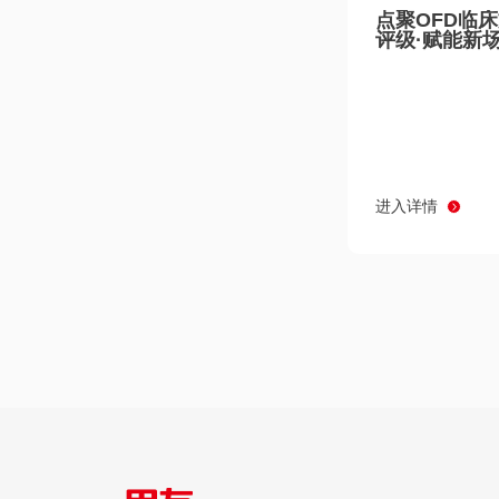
点聚OFD临
评级·赋能新
进入详情