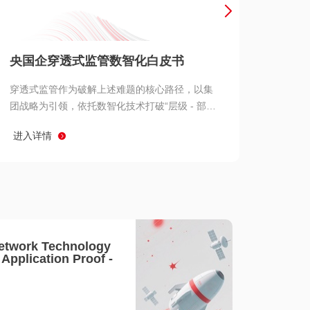
产品 >
央国企穿透式监管数智化白皮书
穿透式监管作为破解上述难题的核心路径，以集
团战略为引领，依托数智化技术打破“层级 - 部门
- 系统” 三重壁垒，实现从集团总部到基层经营单
进入详情
元的纵向全级次贯通、从监管指标到业务源头的
横向全链路延伸、 从风险预警到根因追溯的全周
期管控。
etwork Technology
- Application Proof -