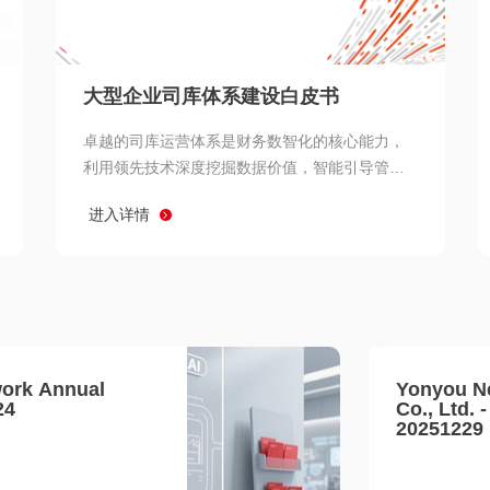
查看所有
大型企业司库体系建设白皮书
卓越的司库运营体系是财务数智化的核心能力，
利用领先技术深度挖掘数据价值，智能引导管理
决策 链、生产经营链、客户服务链更加敏捷高效
进入详情
协同，增强战略決策支持深度，走向价值财务。
ork Annual
Yonyou N
24
Co., Ltd. 
20251229