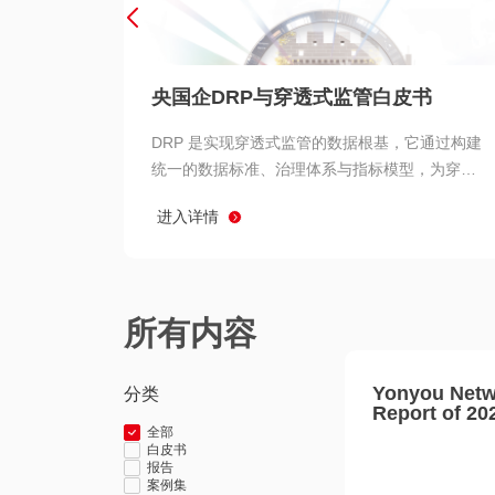
央国企DRP与穿透式监管白皮书
DRP 是实现穿透式监管的数据根基，它通过构建
统一的数据标准、治理体系与指标模型，为穿透
式监管提供了高质量、可信赖的数据基础。而以
进入详情
用友 BIP 为代表的新一代数智化平台，则为 DRP
的落地与穿透式监管的实现提供了强大的技术支
撑
所有内容
Yonyou Netw
分类
Report of 20
全部
白皮书
报告
案例集