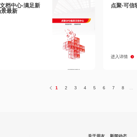
床文档中心-满足新
点聚-可信
场景最新
进入详情
1
2
3
4
5
6
7
8
...
关于用友
新闻动态