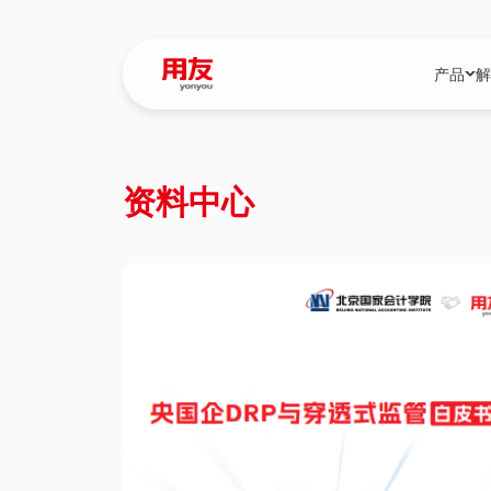
产品
解
YonBIP
行业解决
资料中心
YonBIP（大型
消费品行
YonSuite（
服务
畅捷通（小微企
国资
iuap平台（数
农业
用友BIP超级版
医药
U9 Cloud（
医疗
交通公用
建筑