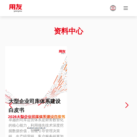
Japan
Vietnam
资料中心
Singapore
Malaysia
Indonesia
Thailand
Europe
Turkey
大型企业司库体系建设
白皮书
Hungary
Mexico
卓越的司库运营体系是财务数智化
的核心能力，利用领先技术深度挖
掘数据价值，智能引导管理决策
链、生产经营链、客户服务链更加