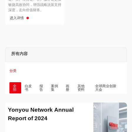
Hong Kong
Macau
敏捷高效协同，增强战略決策支持
深度，走向价值财务。
进入详情
Taiwan
Global
所有内容
分类
全
白皮
报
案例
画
其他
全球商业创新
部
书
告
集
册
资料
大会
Yonyou Network Annual
Report of 2024