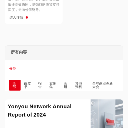
Hong Kong
Macau
敏捷高效协同，增强战略決策支持
深度，走向价值财务。
进入详情
Taiwan
Global
所有内容
分类
全
白皮
报
案例
画
其他
全球商业创新
部
书
告
集
册
资料
大会
Yonyou Network Annual
Report of 2024