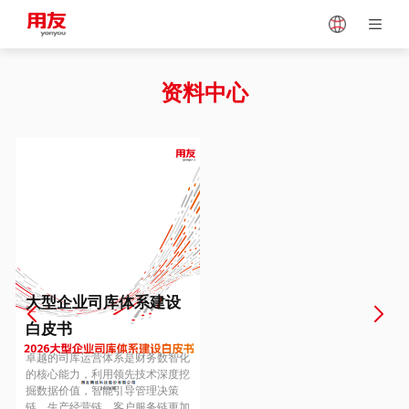
Japan
Vietnam
资料中心
Singapore
Malaysia
Indonesia
Thailand
Europe
Turkey
大型企业司库体系建设
白皮书
Hungary
Mexico
卓越的司库运营体系是财务数智化
的核心能力，利用领先技术深度挖
掘数据价值，智能引导管理决策
链、生产经营链、客户服务链更加