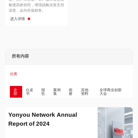
Hong Kong
Macau
敏捷高效协同，增强战略決策支持
深度，走向价值财务。
进入详情
Taiwan
Global
所有内容
分类
全
白皮
报
案例
画
其他
全球商业创新
部
书
告
集
册
资料
大会
Yonyou Network Annual
Report of 2024