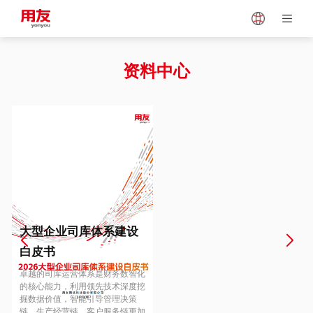
Japan
Vietnam
资料中心
Singapore
Malaysia
Indonesia
Thailand
Europe
Turkey
大型企业司库体系建设
白皮书
Hungary
Mexico
卓越的司库运营体系是财务数智化
的核心能力，利用领先技术深度挖
掘数据价值，智能引导管理决策
链、生产经营链、客户服务链更加