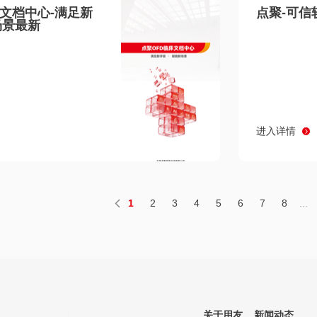
床文档中心-满足新
点聚-可信
场景最新
进入详情
1
2
3
4
5
6
7
8
...
关于用友
新闻动态