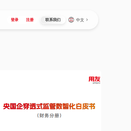
中文
登录
注册
联系我们
Japan
Vietnam
资讯与活动
iuap平台
成为合作伙伴
企业数据
Singapore
Malaysia
心
制造
新闻发布
智能平台
可持续产品与解决方案
数据服务
Indonesia
Thailand
者社区
研发
媒体报道
数据平台
数据安全与隐私
Europe
Turkey
生态定制平台
项目
资料中心
开发平台
社会影响力
Hungary
Mexico
资产
视频中心
云技术平台
人才发展
Hong Kong
Macau
协同
活动中心（日历）
应用平台
公司治理
Taiwan
Global
全球商业创新大会
连接平台
应用下载