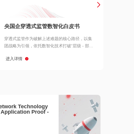
产品 >
央国企穿透式监管数智化白皮书
穿透式监管作为破解上述难题的核心路径，以集
团战略为引领，依托数智化技术打破“层级 - 部门
- 系统” 三重壁垒，实现从集团总部到基层经营单
进入详情
元的纵向全级次贯通、从监管指标到业务源头的
横向全链路延伸、 从风险预警到根因追溯的全周
期管控。
etwork Technology
- Application Proof -