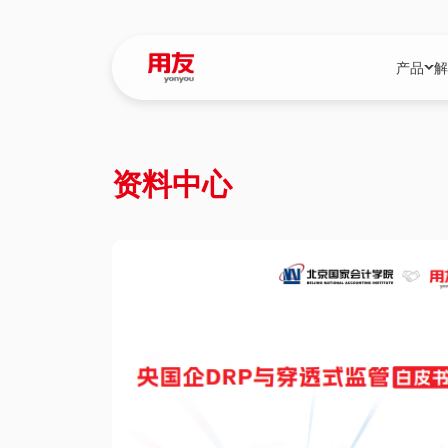
产品
解
YonBIP
行业解决
资料中心
YonBIP（大型
消费品行
YonSuite（
服务
畅捷通（小微企
国资
iuap平台（数
农业
用友BIP超级版
医药
U9 Cloud（
医疗
交通公用
建筑