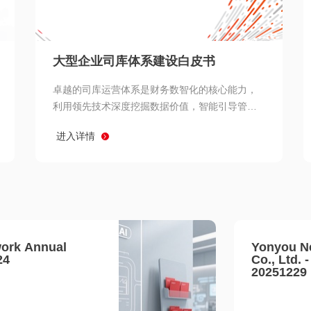
查看所有
大型企业司库体系建设白皮书
卓越的司库运营体系是财务数智化的核心能力，
利用领先技术深度挖掘数据价值，智能引导管理
决策 链、生产经营链、客户服务链更加敏捷高效
进入详情
协同，增强战略決策支持深度，走向价值财务。
ork Annual
Yonyou N
24
Co., Ltd. 
20251229