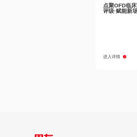
点聚OFD临
评级·赋能新
进入详情