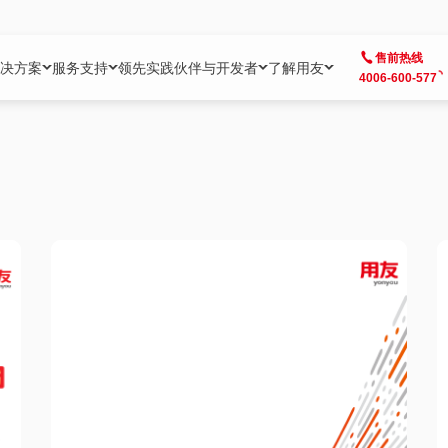
售前热线
决方案
服务支持
领先实践
伙伴与开发者
了解用友
4006-600-577
方案
社区
成为合作伙伴
企业AI
热点解决方案
公司信息
客户支持
开发者
业务领域
企业）
业
用户社区
地产
用友伙伴体系
企业AI
AI+全场景智能服务
了解用友
大型企业客户成功
用友开发者中
财务
成长型企业）
开发者社区
制造
ISV生态伙伴
YonGPT
用友BIP发布时刻
投资者关系
成长型企业客户成功
YonBIP开发
人力
业）
会计家园
金融
专业服务伙伴
智友（YonMate）
用友BIP企业数智化套件
全球分支机构
帮助中心
YonMaker
供应链
智化底座）
摩天
教育
战略联盟伙伴
YonWork
全球化数智运营解决方案
加入用友
友户通
营销
iKM
政务
增值经销伙伴
YonCode
用友BIP国产替代
阳光经营
产品安全中心
采购
制造业云ERP）
烟草
算法备案中心
广信