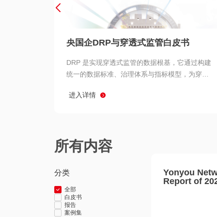
央国企DRP与穿透式监管白皮书
DRP 是实现穿透式监管的数据根基，它通过构建
统一的数据标准、治理体系与指标模型，为穿透
式监管提供了高质量、可信赖的数据基础。而以
进入详情
用友 BIP 为代表的新一代数智化平台，则为 DRP
的落地与穿透式监管的实现提供了强大的技术支
撑
所有内容
Yonyou Netw
分类
Report of 20
全部
白皮书
报告
案例集