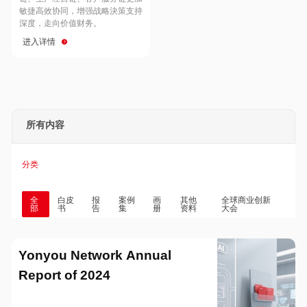
Hong Kong
Macau
敏捷高效协同，增强战略決策支持
深度，走向价值财务。
进入详情
Taiwan
Global
所有内容
分类
全
白皮
报
案例
画
其他
全球商业创新
部
书
告
集
册
资料
大会
Yonyou Network Annual
Report of 2024