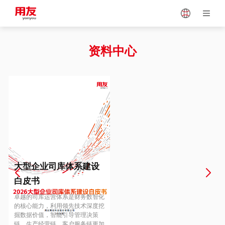
Japan
Vietnam
资料中心
Singapore
Malaysia
Indonesia
Thailand
Europe
Turkey
大型企业司库体系建设
白皮书
Hungary
Mexico
卓越的司库运营体系是财务数智化
的核心能力，利用领先技术深度挖
掘数据价值，智能引导管理决策
链、生产经营链、客户服务链更加