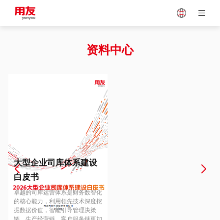
Japan
Vietnam
资料中心
Singapore
Malaysia
Indonesia
Thailand
Europe
Turkey
大型企业司库体系建设
白皮书
Hungary
Mexico
卓越的司库运营体系是财务数智化
的核心能力，利用领先技术深度挖
掘数据价值，智能引导管理决策
链、生产经营链、客户服务链更加