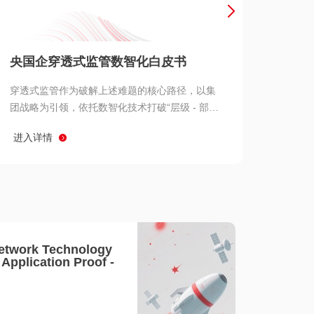
产品 >
央国企穿透式监管数智化白皮书
穿透式监管作为破解上述难题的核心路径，以集
团战略为引领，依托数智化技术打破“层级 - 部门
- 系统” 三重壁垒，实现从集团总部到基层经营单
进入详情
元的纵向全级次贯通、从监管指标到业务源头的
横向全链路延伸、 从风险预警到根因追溯的全周
期管控。
etwork Technology
- Application Proof -