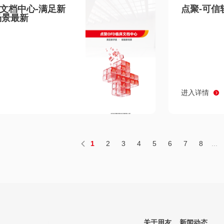
床文档中心-满足新
点聚-可信
场景最新
进入详情
1
2
3
4
5
6
7
8
...
关于用友
新闻动态