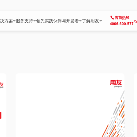
售前热线
决方案
服务支持
领先实践
伙伴与开发者
了解用友
4006-600-577
方案
社区
成为合作伙伴
企业AI
热点解决方案
公司信息
客户支持
开发者
业务领域
企业）
业
用户社区
地产
用友伙伴体系
企业AI
AI+全场景智能服务
了解用友
大型企业客户成功
用友开发者中
财务
成长型企业）
开发者社区
制造
ISV生态伙伴
YonGPT
用友BIP发布时刻
投资者关系
成长型企业客户成功
YonBIP开发
人力
业）
会计家园
金融
专业服务伙伴
智友（YonMate）
用友BIP企业数智化套件
全球分支机构
帮助中心
YonMaker
供应链
智化底座）
摩天
教育
战略联盟伙伴
YonWork
全球化数智运营解决方案
加入用友
友户通
营销
iKM
政务
增值经销伙伴
YonCode
用友BIP国产替代
阳光经营
产品安全中心
采购
制造业云ERP）
烟草
算法备案中心
广信