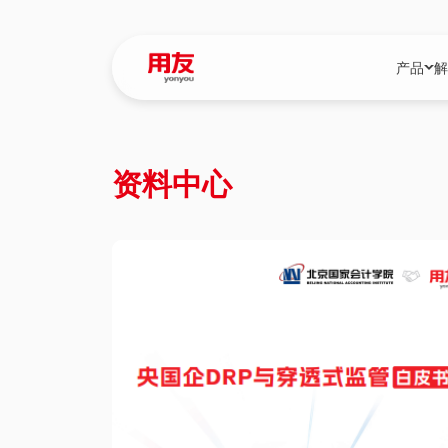
产品
解
YonBIP
行业解决
资料中心
YonBIP（大型
消费品行
YonSuite（
服务
畅捷通（小微企
国资
iuap平台（数
农业
用友BIP超级版
医药
U9 Cloud（
医疗
交通公用
建筑