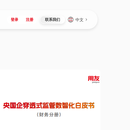
中文
登录
注册
联系我们
Japan
Vietnam
资讯与活动
iuap平台
成为合作伙伴
企业数据
Singapore
Malaysia
心
制造
新闻发布
智能平台
可持续产品与解决方案
数据服务
Indonesia
Thailand
者社区
研发
媒体报道
数据平台
数据安全与隐私
Europe
Turkey
生态定制平台
项目
资料中心
开发平台
社会影响力
Hungary
Mexico
资产
视频中心
云技术平台
人才发展
Hong Kong
Macau
协同
活动中心（日历）
应用平台
公司治理
Taiwan
Global
全球商业创新大会
连接平台
应用下载