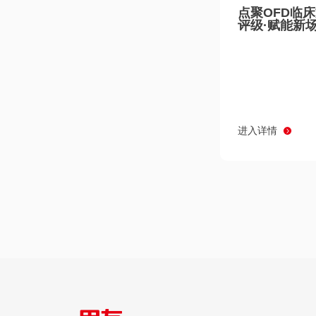
点聚OFD临
评级·赋能新
进入详情