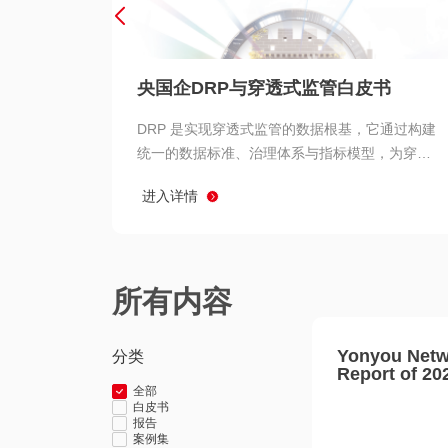
央国企DRP与穿透式监管白皮书
DRP 是实现穿透式监管的数据根基，它通过构建
统一的数据标准、治理体系与指标模型，为穿透
式监管提供了高质量、可信赖的数据基础。而以
进入详情
用友 BIP 为代表的新一代数智化平台，则为 DRP
的落地与穿透式监管的实现提供了强大的技术支
撑
所有内容
Yonyou Netw
分类
Report of 20
全部
白皮书
报告
案例集