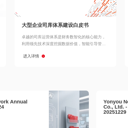
查看所有
大型企业司库体系建设白皮书
卓越的司库运营体系是财务数智化的核心能力，
利用领先技术深度挖掘数据价值，智能引导管理
决策 链、生产经营链、客户服务链更加敏捷高效
进入详情
协同，增强战略決策支持深度，走向价值财务。
ork Annual
Yonyou N
24
Co., Ltd. 
20251229