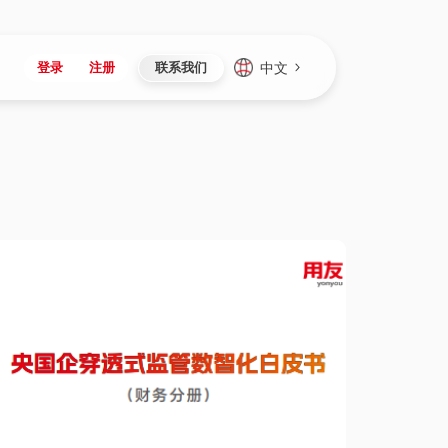
中文
登录
注册
联系我们
Japan
Vietnam
资讯与活动
iuap平台
成为合作伙伴
企业数据
Singapore
Malaysia
心
制造
新闻发布
智能平台
可持续产品与解决方案
数据服务
Indonesia
Thailand
者社区
研发
媒体报道
数据平台
数据安全与隐私
Europe
Turkey
生态定制平台
项目
资料中心
开发平台
社会影响力
Hungary
Mexico
资产
视频中心
云技术平台
人才发展
Hong Kong
Macau
协同
活动中心（日历）
应用平台
公司治理
Taiwan
Global
全球商业创新大会
连接平台
应用下载