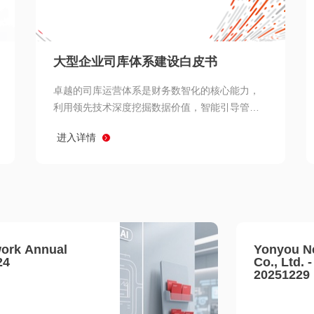
查看所有
大型企业司库体系建设白皮书
卓越的司库运营体系是财务数智化的核心能力，
利用领先技术深度挖掘数据价值，智能引导管理
决策 链、生产经营链、客户服务链更加敏捷高效
进入详情
协同，增强战略決策支持深度，走向价值财务。
ork Annual
Yonyou N
24
Co., Ltd. 
20251229