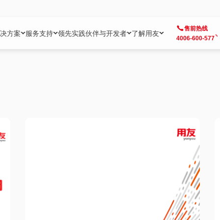
售前热线
决方案
服务支持
领先实践
伙伴与开发者
了解用友
4006-600-577
方案
社区
成为合作伙伴
企业AI
热点解决方案
公司信息
客户支持
开发者
业务领域
企业）
业
用户社区
地产
用友伙伴体系
企业AI
AI+全场景智能服务
了解用友
大型企业客户成功
用友开发者中
财务
成长型企业）
开发者社区
制造
ISV生态伙伴
YonGPT
用友BIP发布时刻
投资者关系
成长型企业客户成功
YonBIP开发
人力
业）
会计家园
金融
专业服务伙伴
智友（YonMate）
用友BIP企业数智化套件
全球分支机构
帮助中心
YonMaker
供应链
智化底座）
摩天
教育
战略联盟伙伴
YonWork
全球化数智运营解决方案
加入用友
友户通
营销
iKM
政务
增值经销伙伴
YonCode
用友BIP国产替代
阳光经营
产品安全中心
采购
制造业云ERP）
烟草
算法备案中心
广信