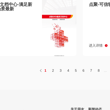
床文档中心-满足新
点聚-可信
场景最新
进入详情
1
2
3
4
5
6
7
8
...
关于用友
新闻动态