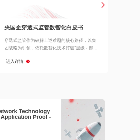
产品 >
央国企穿透式监管数智化白皮书
穿透式监管作为破解上述难题的核心路径，以集
团战略为引领，依托数智化技术打破“层级 - 部门
- 系统” 三重壁垒，实现从集团总部到基层经营单
进入详情
元的纵向全级次贯通、从监管指标到业务源头的
横向全链路延伸、 从风险预警到根因追溯的全周
期管控。
etwork Technology
- Application Proof -