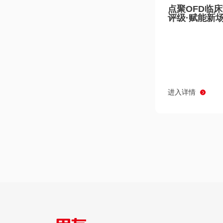
点聚OFD临
评级·赋能新
进入详情