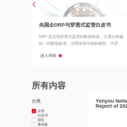
央国企DRP与穿透式监管白皮书
DRP 是实现穿透式监管的数据根基，它通过构建
统一的数据标准、治理体系与指标模型，为穿透
式监管提供了高质量、可信赖的数据基础。而以
进入详情
用友 BIP 为代表的新一代数智化平台，则为 DRP
的落地与穿透式监管的实现提供了强大的技术支
撑
所有内容
Yonyou Netw
分类
Report of 20
全部
白皮书
报告
案例集