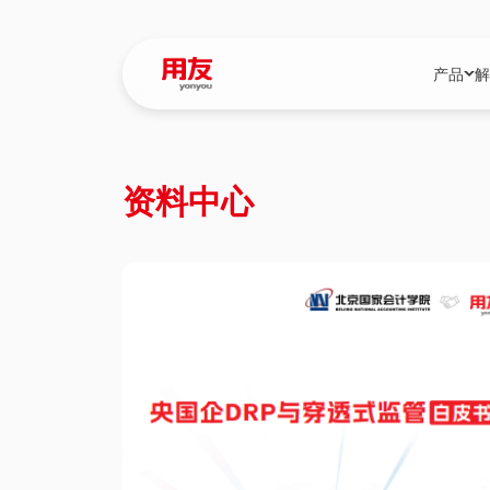
产品
解
YonBIP
行业解决
资料中心
YonBIP（大型
消费品行
YonSuite（
服务
畅捷通（小微企
国资
iuap平台（数
农业
用友BIP超级版
医药
U9 Cloud（
医疗
交通公用
建筑