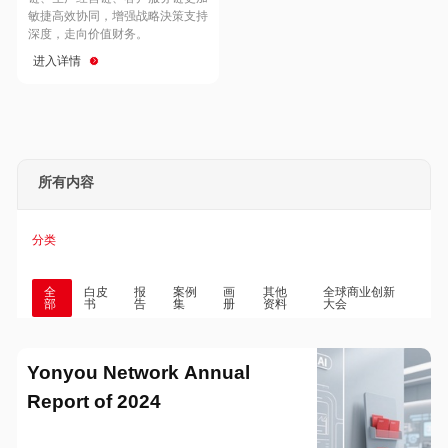
Hong Kong
Macau
敏捷高效协同，增强战略決策支持
深度，走向价值财务。
进入详情
Taiwan
Global
所有内容
分类
全
白皮
报
案例
画
其他
全球商业创新
部
书
告
集
册
资料
大会
Yonyou Network Annual
Report of 2024