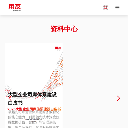
Japan
Vietnam
资料中心
Singapore
Malaysia
Indonesia
Thailand
Europe
Turkey
大型企业司库体系建设
白皮书
Hungary
Mexico
卓越的司库运营体系是财务数智化
的核心能力，利用领先技术深度挖
掘数据价值，智能引导管理决策
链、生产经营链、客户服务链更加