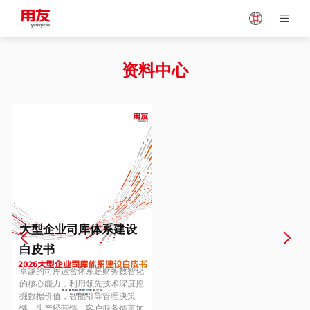
Japan
Vietnam
资料中心
Singapore
Malaysia
Indonesia
Thailand
Europe
Turkey
大型企业司库体系建设
白皮书
Hungary
Mexico
卓越的司库运营体系是财务数智化
的核心能力，利用领先技术深度挖
掘数据价值，智能引导管理决策
链、生产经营链、客户服务链更加