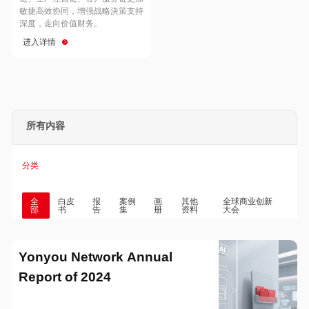
Hong Kong
Macau
敏捷高效协同，增强战略決策支持
深度，走向价值财务。
进入详情
Taiwan
Global
所有内容
分类
全
白皮
报
案例
画
其他
全球商业创新
部
书
告
集
册
资料
大会
Yonyou Network Annual
Report of 2024