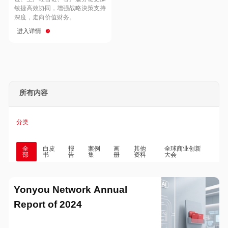
Hong Kong
Macau
敏捷高效协同，增强战略決策支持
深度，走向价值财务。
进入详情
Taiwan
Global
所有内容
分类
全
白皮
报
案例
画
其他
全球商业创新
部
书
告
集
册
资料
大会
Yonyou Network Annual
Report of 2024