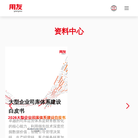
Japan
Vietnam
资料中心
Singapore
Malaysia
Indonesia
Thailand
Europe
Turkey
大型企业司库体系建设
白皮书
Hungary
Mexico
卓越的司库运营体系是财务数智化
的核心能力，利用领先技术深度挖
掘数据价值，智能引导管理决策
链、生产经营链、客户服务链更加