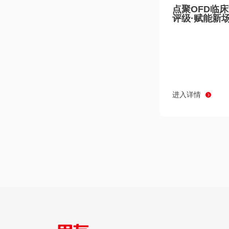
点聚OFD临
评级·赋能新
进入详情