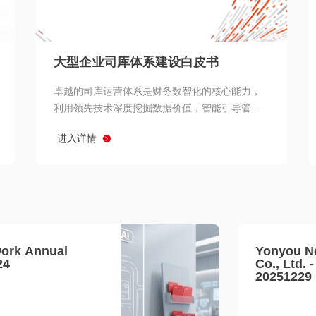
查看所有
大型企业司库体系建设白皮书
卓越的司库运营体系是财务数智化的核心能力，
利用领先技术深度挖掘数据价值，智能引导管理
决策 链、生产经营链、客户服务链更加敏捷高效
进入详情
协同，增强战略決策支持深度，走向价值财务。
ork Annual
Yonyou N
24
Co., Ltd. 
20251229