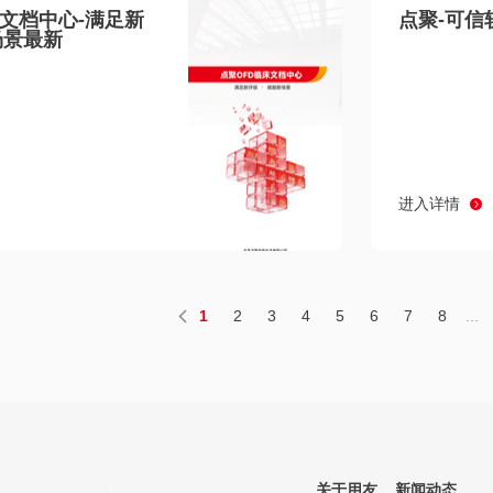
床文档中心-满足新
点聚-可信
场景最新
进入详情
1
2
3
4
5
6
7
8
...
关于用友
新闻动态