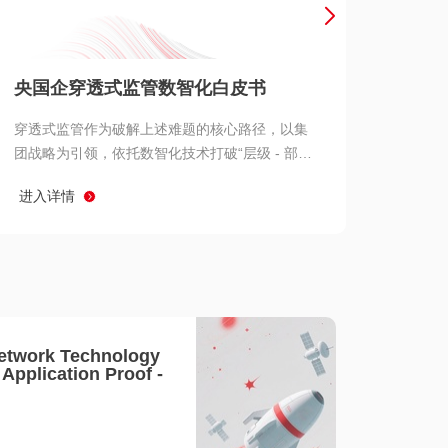
产品 >
央国企穿透式监管数智化白皮书
穿透式监管作为破解上述难题的核心路径，以集
团战略为引领，依托数智化技术打破“层级 - 部门
- 系统” 三重壁垒，实现从集团总部到基层经营单
进入详情
元的纵向全级次贯通、从监管指标到业务源头的
横向全链路延伸、 从风险预警到根因追溯的全周
期管控。
etwork Technology
- Application Proof -