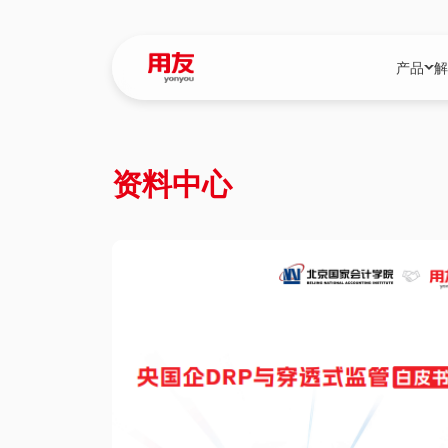
产品
解
YonBIP
行业解决
资料中心
YonBIP（大型
消费品行
YonSuite（
服务
畅捷通（小微企
国资
iuap平台（数
农业
用友BIP超级版
医药
U9 Cloud（
医疗
交通公用
建筑