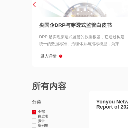
央国企DRP与穿透式监管白皮书
DRP 是实现穿透式监管的数据根基，它通过构建
统一的数据标准、治理体系与指标模型，为穿透
式监管提供了高质量、可信赖的数据基础。而以
进入详情
用友 BIP 为代表的新一代数智化平台，则为 DRP
的落地与穿透式监管的实现提供了强大的技术支
撑
所有内容
Yonyou Netw
分类
Report of 20
全部
白皮书
报告
案例集