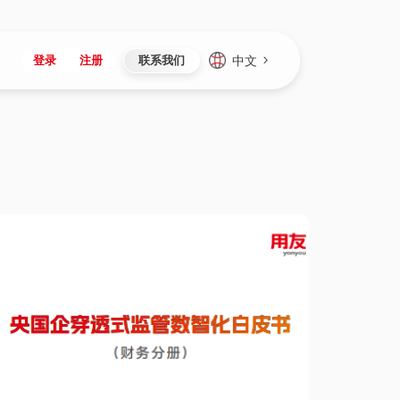
中文
登录
注册
联系我们
Japan
Vietnam
资讯与活动
iuap平台
成为合作伙伴
企业数据
Singapore
Malaysia
心
制造
新闻发布
智能平台
可持续产品与解决方案
数据服务
Indonesia
Thailand
者社区
研发
媒体报道
数据平台
数据安全与隐私
Europe
Turkey
生态定制平台
项目
资料中心
开发平台
社会影响力
Hungary
Mexico
资产
视频中心
云技术平台
人才发展
Hong Kong
Macau
协同
活动中心（日历）
应用平台
公司治理
Taiwan
Global
全球商业创新大会
连接平台
应用下载