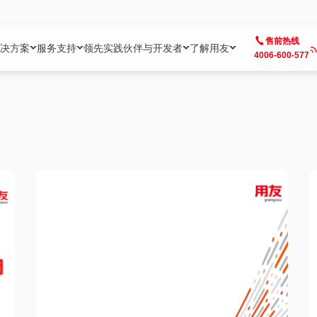
售前热线
决方案
服务支持
领先实践
伙伴与开发者
了解用友
4006-600-577
方案
社区
成为合作伙伴
企业AI
热点解决方案
公司信息
客户支持
开发者
业务领域
企业）
业
用户社区
地产
用友伙伴体系
企业AI
AI+全场景智能服务
了解用友
大型企业客户成功
用友开发者中
财务
成长型企业）
开发者社区
制造
ISV生态伙伴
YonGPT
用友BIP发布时刻
投资者关系
成长型企业客户成功
YonBIP开发
人力
业）
会计家园
金融
专业服务伙伴
智友（YonMate）
用友BIP企业数智化套件
全球分支机构
帮助中心
YonMaker
供应链
智化底座）
摩天
教育
战略联盟伙伴
YonWork
全球化数智运营解决方案
加入用友
友户通
营销
iKM
政务
增值经销伙伴
YonCode
用友BIP国产替代
阳光经营
产品安全中心
采购
制造业云ERP）
烟草
算法备案中心
广信