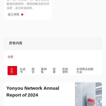
Hong Kong
Macau
敏捷高效协同，增强战略決策支持
深度，走向价值财务。
进入详情
Taiwan
Global
所有内容
分类
全
白皮
报
案例
画
其他
全球商业创新
部
书
告
集
册
资料
大会
Yonyou Network Annual
Report of 2024