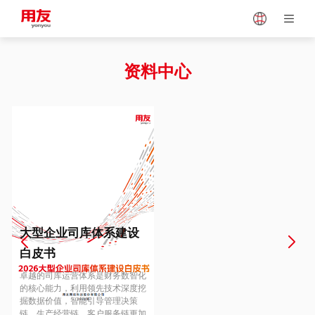
Japan
Vietnam
资料中心
Singapore
Malaysia
Indonesia
Thailand
Europe
Turkey
大型企业司库体系建设
白皮书
Hungary
Mexico
卓越的司库运营体系是财务数智化
的核心能力，利用领先技术深度挖
掘数据价值，智能引导管理决策
链、生产经营链、客户服务链更加