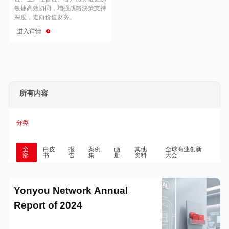
Hong Kong
Macau
敏捷高效协同，增强战略決策支持
深度，走向价值财务。
进入详情
Taiwan
Global
所有内容
分类
全
白皮
报
案例
画
其他
全球商业创新
部
书
告
集
册
资料
大会
Yonyou Network Annual
Report of 2024