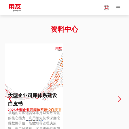
Japan
Vietnam
资料中心
Singapore
Malaysia
Indonesia
Thailand
Europe
Turkey
大型企业司库体系建设
白皮书
Hungary
Mexico
卓越的司库运营体系是财务数智化
的核心能力，利用领先技术深度挖
掘数据价值，智能引导管理决策
链、生产经营链、客户服务链更加