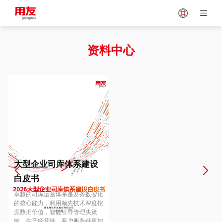
Japan
Vietnam
资料中心
Singapore
Malaysia
Indonesia
Thailand
Europe
Turkey
大型企业司库体系建设
白皮书
Hungary
Mexico
卓越的司库运营体系是财务数智化
的核心能力，利用领先技术深度挖
掘数据价值，智能引导管理决策
链、生产经营链、客户服务链更加