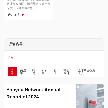
Hong Kong
Macau
敏捷高效协同，增强战略決策支持
深度，走向价值财务。
进入详情
Taiwan
Global
所有内容
分类
全
白皮
报
案例
画
其他
全球商业创新
部
书
告
集
册
资料
大会
Yonyou Network Annual
Report of 2024