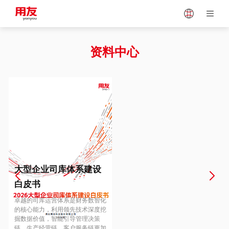
Japan
Vietnam
资料中心
Singapore
Malaysia
Indonesia
Thailand
Europe
Turkey
大型企业司库体系建设
白皮书
Hungary
Mexico
卓越的司库运营体系是财务数智化
的核心能力，利用领先技术深度挖
掘数据价值，智能引导管理决策
链、生产经营链、客户服务链更加