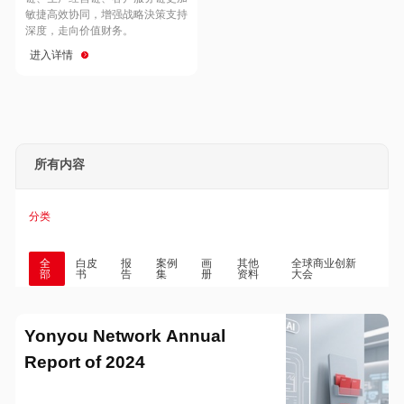
Hong Kong
Macau
敏捷高效协同，增强战略決策支持
深度，走向价值财务。
进入详情
Taiwan
Global
所有内容
分类
全
白皮
报
案例
画
其他
全球商业创新
部
书
告
集
册
资料
大会
Yonyou Network Annual
Report of 2024