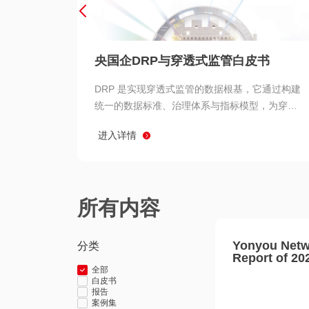
央国企DRP与穿透式监管白皮书
DRP 是实现穿透式监管的数据根基，它通过构建
统一的数据标准、治理体系与指标模型，为穿透
式监管提供了高质量、可信赖的数据基础。而以
进入详情
用友 BIP 为代表的新一代数智化平台，则为 DRP
的落地与穿透式监管的实现提供了强大的技术支
撑
所有内容
Yonyou Netw
分类
Report of 20
全部
白皮书
报告
案例集