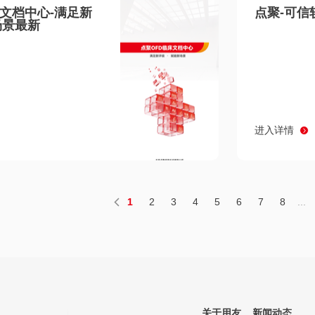
床文档中心-满足新
点聚-可信
场景最新
进入详情
1
2
3
4
5
6
7
8
...
关于用友
新闻动态