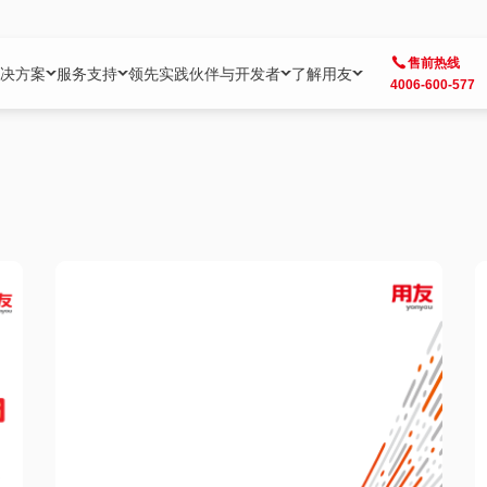
售前热线
决方案
服务支持
领先实践
伙伴与开发者
了解用友
4006-600-577
方案
社区
成为合作伙伴
企业AI
热点解决方案
公司信息
客户支持
开发者
业务领域
企业）
业
用户社区
地产
用友伙伴体系
企业AI
AI+全场景智能服务
了解用友
大型企业客户成功
用友开发者中
财务
成长型企业）
开发者社区
制造
ISV生态伙伴
YonGPT
用友BIP发布时刻
投资者关系
成长型企业客户成功
YonBIP开发
人力
业）
会计家园
金融
专业服务伙伴
智友（YonMate）
用友BIP企业数智化套件
全球分支机构
帮助中心
YonMaker
供应链
智化底座）
摩天
教育
战略联盟伙伴
YonWork
全球化数智运营解决方案
加入用友
友户通
营销
iKM
政务
增值经销伙伴
YonCode
用友BIP国产替代
阳光经营
产品安全中心
采购
制造业云ERP）
烟草
算法备案中心
广信