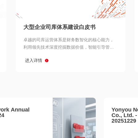
查看所有
大型企业司库体系建设白皮书
卓越的司库运营体系是财务数智化的核心能力，
利用领先技术深度挖掘数据价值，智能引导管理
决策 链、生产经营链、客户服务链更加敏捷高效
进入详情
协同，增强战略決策支持深度，走向价值财务。
ork Annual
Yonyou N
24
Co., Ltd. 
20251229