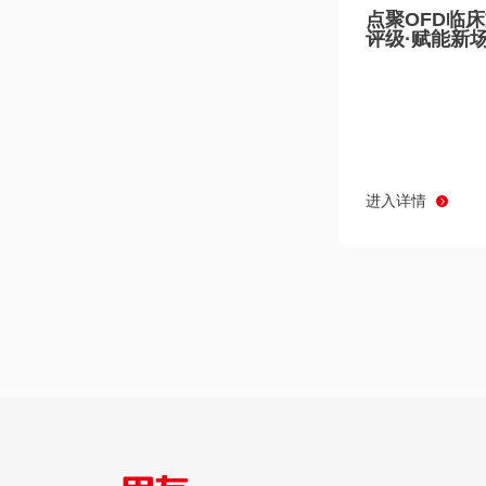
点聚OFD临
评级·赋能新
进入详情