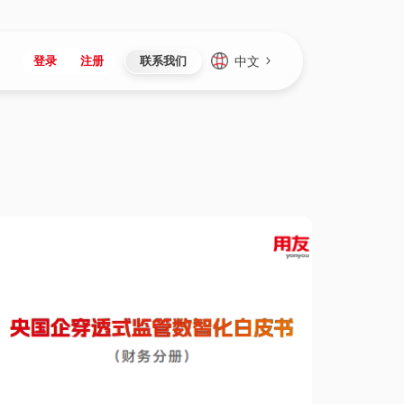
中文
登录
注册
联系我们
Japan
Vietnam
资讯与活动
iuap平台
成为合作伙伴
企业数据
Singapore
Malaysia
心
制造
新闻发布
智能平台
可持续产品与解决方案
数据服务
Indonesia
Thailand
者社区
研发
媒体报道
数据平台
数据安全与隐私
Europe
Turkey
生态定制平台
项目
资料中心
开发平台
社会影响力
Hungary
Mexico
资产
视频中心
云技术平台
人才发展
Hong Kong
Macau
协同
活动中心（日历）
应用平台
公司治理
Taiwan
Global
全球商业创新大会
连接平台
应用下载