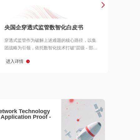
产品 >
央国企穿透式监管数智化白皮书
穿透式监管作为破解上述难题的核心路径，以集
团战略为引领，依托数智化技术打破“层级 - 部门
- 系统” 三重壁垒，实现从集团总部到基层经营单
进入详情
元的纵向全级次贯通、从监管指标到业务源头的
横向全链路延伸、 从风险预警到根因追溯的全周
期管控。
etwork Technology
- Application Proof -