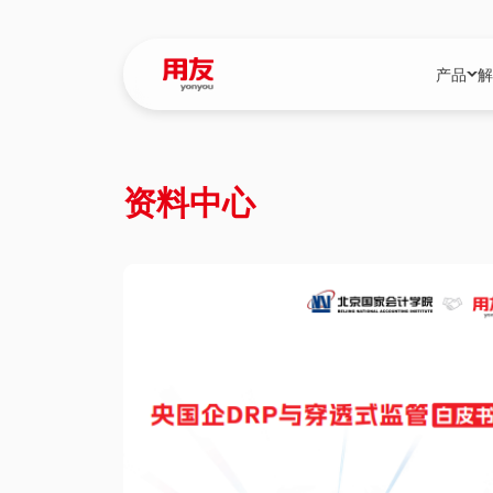
产品
解
YonBIP
行业解决
资料中心
YonBIP（大型
消费品行
YonSuite（
服务
畅捷通（小微企
国资
iuap平台（数
农业
用友BIP超级版
医药
U9 Cloud（
医疗
交通公用
建筑