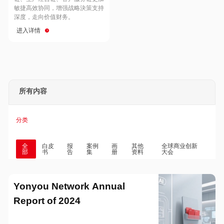
Hong Kong
Macau
敏捷高效协同，增强战略決策支持
深度，走向价值财务。
进入详情
Taiwan
Global
所有内容
分类
全
白皮
报
案例
画
其他
全球商业创新
部
书
告
集
册
资料
大会
Yonyou Network Annual
Report of 2024