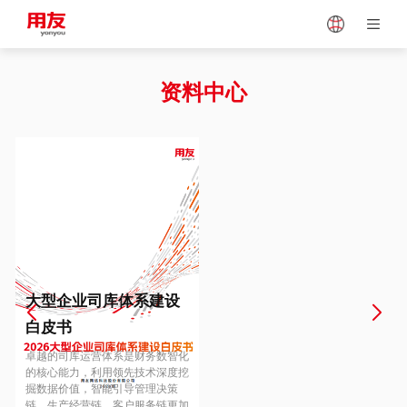
Japan
Vietnam
资料中心
Singapore
Malaysia
Indonesia
Thailand
Europe
Turkey
大型企业司库体系建设
白皮书
Hungary
Mexico
卓越的司库运营体系是财务数智化
的核心能力，利用领先技术深度挖
掘数据价值，智能引导管理决策
链、生产经营链、客户服务链更加