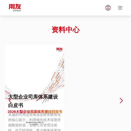
Japan
Vietnam
资料中心
Singapore
Malaysia
Indonesia
Thailand
Europe
Turkey
大型企业司库体系建设
白皮书
Hungary
Mexico
卓越的司库运营体系是财务数智化
的核心能力，利用领先技术深度挖
掘数据价值，智能引导管理决策
链、生产经营链、客户服务链更加