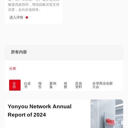
Hong Kong
Macau
敏捷高效协同，增强战略決策支持
深度，走向价值财务。
进入详情
Taiwan
Global
所有内容
分类
全
白皮
报
案例
画
其他
全球商业创新
部
书
告
集
册
资料
大会
Yonyou Network Annual
Report of 2024