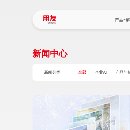
产品
解
YonBIP
行业解决
新闻中心
YonBIP（大型
消费品行
YonSuite（
服务
新闻分类
全部
企业AI
产品与
畅捷通（小微企
国资
iuap平台（数
农业
用友BIP超级版
医药
U9 Cloud（
医疗
交通公用
建筑