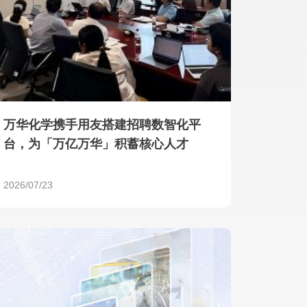
产品 >
万华化学携手用友搭建招聘数智化平
台，为「万亿万华」积蓄核心人才
2026/07/23