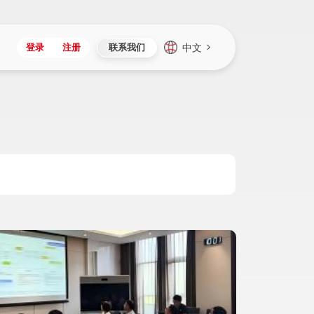
中文
登录
注册
联系我们
Japan
Vietnam
资讯与活动
iuap平台
成为合作伙伴
企业数据
Singapore
Malaysia
心
制造
新闻发布
智能平台
可持续产品与解决方案
数据服务
Indonesia
Thailand
者社区
研发
媒体报道
数据平台
数据安全与隐私
Europe
Turkey
生态定制平台
项目
资料中心
开发平台
社会影响力
Hungary
Mexico
资产
视频中心
云技术平台
人才发展
Hong Kong
Macau
协同
活动中心（日历）
应用平台
公司治理
Taiwan
Global
全球商业创新大会
连接平台
应用下载