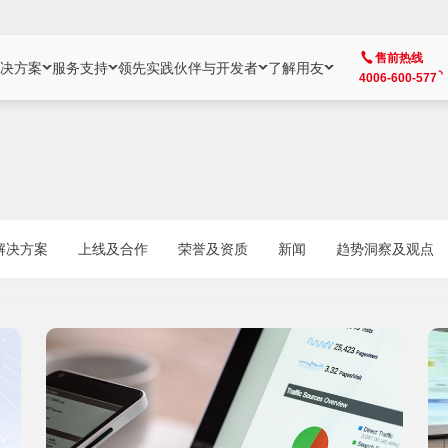
售前热线
决方案
服务支持
领先实践
伙伴与开发者
了解用友
4006-600-577
方案
社区
成为合作伙伴
企业AI
热点解决方案
公司信息
客户支持
开发者
业务领域
企业）
业
用户社区
地产
用友伙伴体系
企业AI
AI+全场景智能服务
了解用友
大型企业客户成功
用友开发者中
财务
成长型企业）
开发者社区
制造
ISV生态伙伴
YonGPT
用友BIP发布时刻
投资者关系
成长型企业客户成功
YonBIP开发
人力
解决方案
上线及合作
荣誉及资质
新闻
趋势洞察及观点
业）
会计家园
金融
专业服务伙伴
智友（YonMate）
用友BIP企业数智化套件
全球分支机构
帮助中心
YonMaker
供应链
智化底座）
摩天
教育
战略联盟伙伴
YonWork
全球化数智运营解决方案
加入用友
友户通
营销
iKM
政务
增值经销伙伴
YonCode
用友BIP国产替代
阳光经营
产品安全中心
采购
制造业云ERP）
烟草
算法备案中心
广信