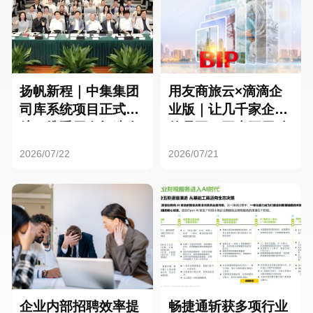
扬帆新程｜中集集团
用友商旅云×滴滴企
司库系统项目正式启
业版｜让几千家企业
航，携手用友打造全
的员工，再也不用贴
球化资金管理新标杆
发票了
2026/07/22
2026/07/21
企业内部招聘效率提
畅捷通斩获多项行业