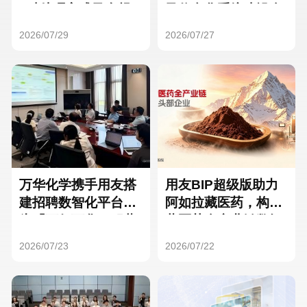
Hong Kong
Macau
3种处理方式及合规
及信息化系统建设全
要点
面启动
2026/07/29
2026/07/27
Taiwan
Global
万华化学携手用友搭
用友BIP超级版助力
建招聘数智化平台，
阿如拉藏医药，构建
为「万亿万华」积蓄
藏医药全产业链数智
核心人才
一体化平台
2026/07/23
2026/07/22