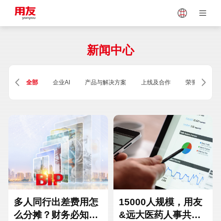
Japan
Vietnam
新闻中心
Singapore
Malaysia
全部
企业AI
产品与解决方案
上线及合作
荣誉及资质
Indonesia
Thailand
Europe
Turkey
Hungary
Mexico
多人同行出差费用怎
15000人规模，用友
么分摊？财务必知的
&远大医药人事共享