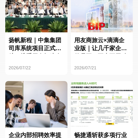
扬帆新程｜中集集团
用友商旅云×滴滴企
司库系统项目正式启
业版｜让几千家企业
航，携手用友打造全
的员工，再也不用贴
球化资金管理新标杆
发票了
2026/07/22
2026/07/21
企业内部招聘效率提
畅捷通斩获多项行业