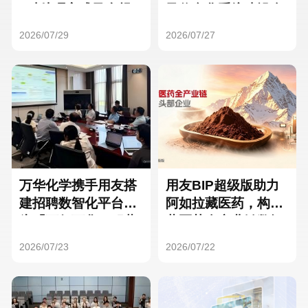
Hong Kong
Macau
3种处理方式及合规
及信息化系统建设全
要点
面启动
2026/07/29
2026/07/27
Taiwan
Global
万华化学携手用友搭
用友BIP超级版助力
建招聘数智化平台，
阿如拉藏医药，构建
为「万亿万华」积蓄
藏医药全产业链数智
核心人才
一体化平台
2026/07/23
2026/07/22