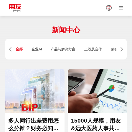
Japan
Vietnam
新闻中心
Singapore
Malaysia
全部
企业AI
产品与解决方案
上线及合作
荣誉及资质
Indonesia
Thailand
Europe
Turkey
Hungary
Mexico
多人同行出差费用怎
15000人规模，用友
么分摊？财务必知的
&远大医药人事共享