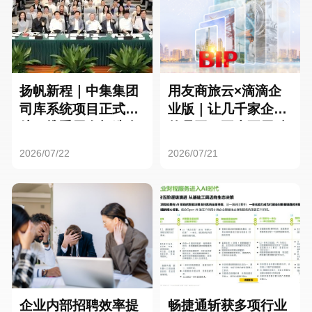
扬帆新程｜中集集团
用友商旅云×滴滴企
司库系统项目正式启
业版｜让几千家企业
航，携手用友打造全
的员工，再也不用贴
球化资金管理新标杆
发票了
2026/07/22
2026/07/21
企业内部招聘效率提
畅捷通斩获多项行业