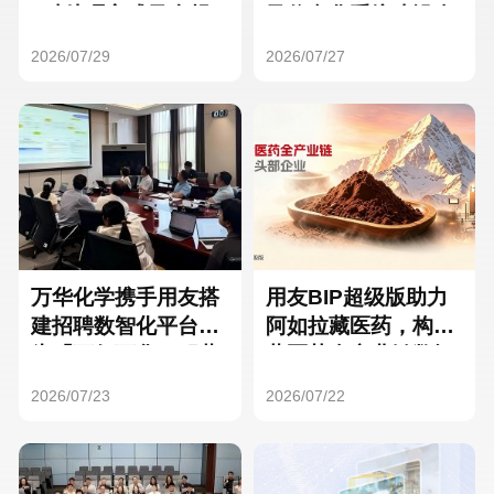
Hong Kong
Macau
3种处理方式及合规
及信息化系统建设全
要点
面启动
2026/07/29
2026/07/27
Taiwan
Global
万华化学携手用友搭
用友BIP超级版助力
建招聘数智化平台，
阿如拉藏医药，构建
为「万亿万华」积蓄
藏医药全产业链数智
核心人才
一体化平台
2026/07/23
2026/07/22