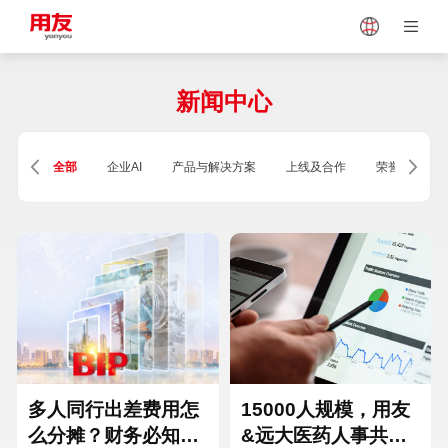
Japan
Vietnam
新闻中心
Singapore
Malaysia
全部
企业AI
产品与解决方案
上线及合作
荣誉及资质
Indonesia
Thailand
Europe
Turkey
Hungary
Mexico
多人同行出差费用怎
15000人规模，用友
么分摊？财务必知的
&远大医药人事共享