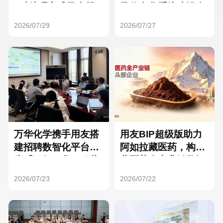
Hong Kong
Macau
3种处理方式及合规
及信息化系统建设全
要点
面启动
2026/07/29
2026/07/27
Taiwan
Global
万华化学携手用友搭
用友BIP超级版助力
建招聘数智化平台，
阿如拉藏医药，构建
为「万亿万华」积蓄
藏医药全产业链数智
核心人才
一体化平台
2026/07/23
2026/07/22