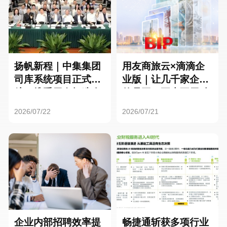
扬帆新程｜中集集团
用友商旅云×滴滴企
司库系统项目正式启
业版｜让几千家企业
航，携手用友打造全
的员工，再也不用贴
球化资金管理新标杆
发票了
2026/07/22
2026/07/21
企业内部招聘效率提
畅捷通斩获多项行业