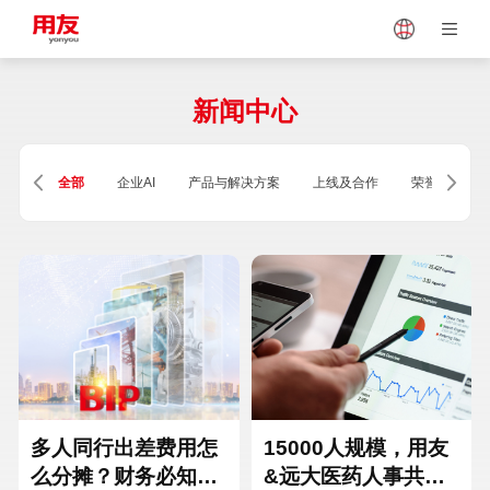
Japan
Vietnam
新闻中心
Singapore
Malaysia
全部
企业AI
产品与解决方案
上线及合作
荣誉及资质
Indonesia
Thailand
Europe
Turkey
Hungary
Mexico
多人同行出差费用怎
15000人规模，用友
么分摊？财务必知的
&远大医药人事共享