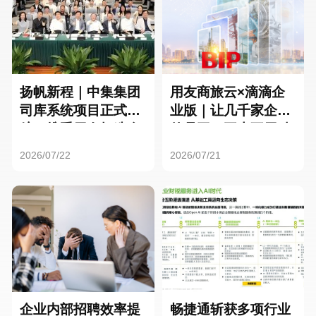
扬帆新程｜中集集团
用友商旅云×滴滴企
司库系统项目正式启
业版｜让几千家企业
航，携手用友打造全
的员工，再也不用贴
球化资金管理新标杆
发票了
2026/07/22
2026/07/21
企业内部招聘效率提
畅捷通斩获多项行业