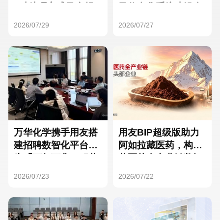
Hong Kong
Macau
3种处理方式及合规
及信息化系统建设全
要点
面启动
2026/07/29
2026/07/27
Taiwan
Global
万华化学携手用友搭
用友BIP超级版助力
建招聘数智化平台，
阿如拉藏医药，构建
为「万亿万华」积蓄
藏医药全产业链数智
核心人才
一体化平台
2026/07/23
2026/07/22