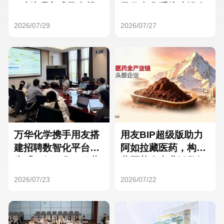
Hong Kong
Macau
3种处理方式及合规
及信息化系统建设全
要点
面启动
2026/07/29
2026/07/27
Taiwan
Global
万华化学携手用友搭
用友BIP超级版助力
建招聘数智化平台，
阿如拉藏医药，构建
为「万亿万华」积蓄
藏医药全产业链数智
核心人才
一体化平台
2026/07/23
2026/07/22