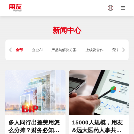
Japan
Vietnam
新闻中心
Singapore
Malaysia
全部
企业AI
产品与解决方案
上线及合作
荣誉及资质
Indonesia
Thailand
Europe
Turkey
Hungary
Mexico
多人同行出差费用怎
15000人规模，用友
么分摊？财务必知的
&远大医药人事共享