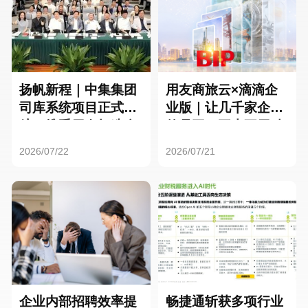
扬帆新程｜中集集团
用友商旅云×滴滴企
司库系统项目正式启
业版｜让几千家企业
航，携手用友打造全
的员工，再也不用贴
球化资金管理新标杆
发票了
2026/07/22
2026/07/21
企业内部招聘效率提
畅捷通斩获多项行业