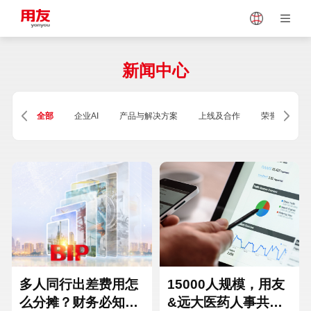
Japan
Vietnam
新闻中心
Singapore
Malaysia
全部
企业AI
产品与解决方案
上线及合作
荣誉及资质
Indonesia
Thailand
Europe
Turkey
Hungary
Mexico
多人同行出差费用怎
15000人规模，用友
么分摊？财务必知的
&远大医药人事共享