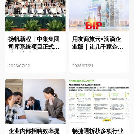
扬帆新程｜中集集团
用友商旅云×滴滴企
司库系统项目正式启
业版｜让几千家企业
航，携手用友打造全
的员工，再也不用贴
球化资金管理新标杆
发票了
2026/07/22
2026/07/21
企业内部招聘效率提
畅捷通斩获多项行业