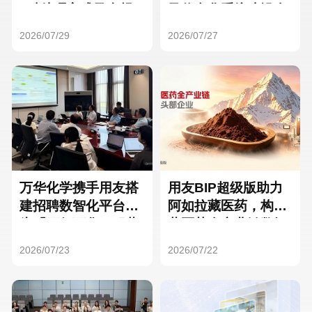
Hong Kong
Macau
3种处理方式及合规
及信息化系统建设全
要点
面启动
2026/07/29
2026/07/27
Taiwan
Global
万华化学携手用友搭
用友BIP超级版助力
建招聘数智化平台，
阿如拉藏医药，构建
为「万亿万华」积蓄
藏医药全产业链数智
核心人才
一体化平台
2026/07/23
2026/07/22