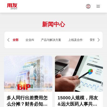
Japan
Vietnam
新闻中心
Singapore
Malaysia
全部
企业AI
产品与解决方案
上线及合作
荣誉及资质
Indonesia
Thailand
Europe
Turkey
Hungary
Mexico
多人同行出差费用怎
15000人规模，用友
么分摊？财务必知的
&远大医药人事共享