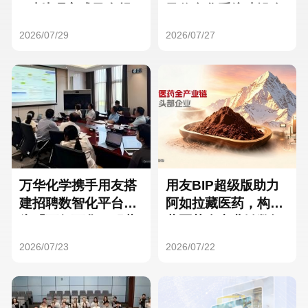
Hong Kong
Macau
3种处理方式及合规
及信息化系统建设全
要点
面启动
2026/07/29
2026/07/27
Taiwan
Global
万华化学携手用友搭
用友BIP超级版助力
建招聘数智化平台，
阿如拉藏医药，构建
为「万亿万华」积蓄
藏医药全产业链数智
核心人才
一体化平台
2026/07/23
2026/07/22