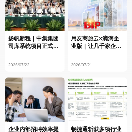
扬帆新程｜中集集团
用友商旅云×滴滴企
司库系统项目正式启
业版｜让几千家企业
航，携手用友打造全
的员工，再也不用贴
球化资金管理新标杆
发票了
2026/07/22
2026/07/21
企业内部招聘效率提
畅捷通斩获多项行业