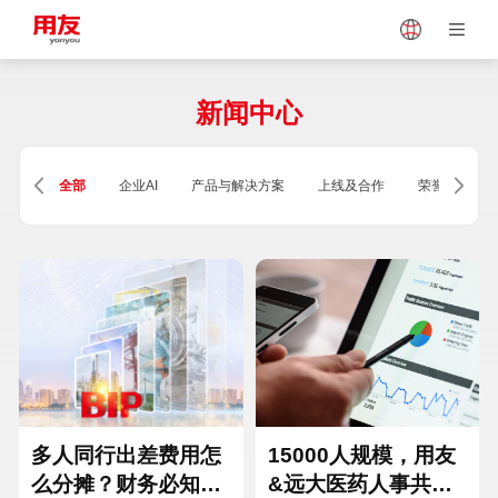
Japan
Vietnam
新闻中心
Singapore
Malaysia
全部
企业AI
产品与解决方案
上线及合作
荣誉及资质
Indonesia
Thailand
Europe
Turkey
Hungary
Mexico
多人同行出差费用怎
15000人规模，用友
么分摊？财务必知的
&远大医药人事共享