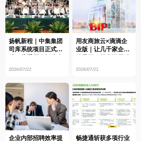
扬帆新程｜中集集团
用友商旅云×滴滴企
司库系统项目正式启
业版｜让几千家企业
航，携手用友打造全
的员工，再也不用贴
球化资金管理新标杆
发票了
2026/07/22
2026/07/21
企业内部招聘效率提
畅捷通斩获多项行业