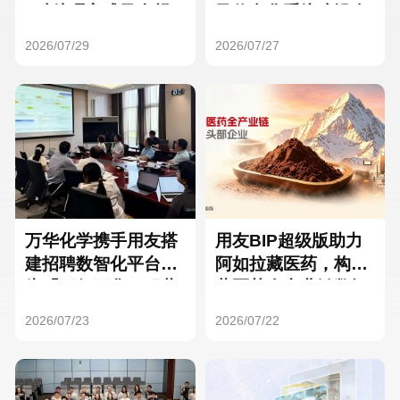
Hong Kong
Macau
3种处理方式及合规
及信息化系统建设全
要点
面启动
2026/07/29
2026/07/27
Taiwan
Global
万华化学携手用友搭
用友BIP超级版助力
建招聘数智化平台，
阿如拉藏医药，构建
为「万亿万华」积蓄
藏医药全产业链数智
核心人才
一体化平台
2026/07/23
2026/07/22