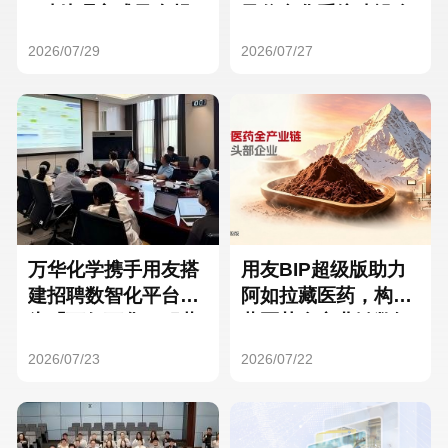
Hong Kong
Macau
3种处理方式及合规
及信息化系统建设全
要点
面启动
2026/07/29
2026/07/27
Taiwan
Global
万华化学携手用友搭
用友BIP超级版助力
建招聘数智化平台，
阿如拉藏医药，构建
为「万亿万华」积蓄
藏医药全产业链数智
核心人才
一体化平台
2026/07/23
2026/07/22