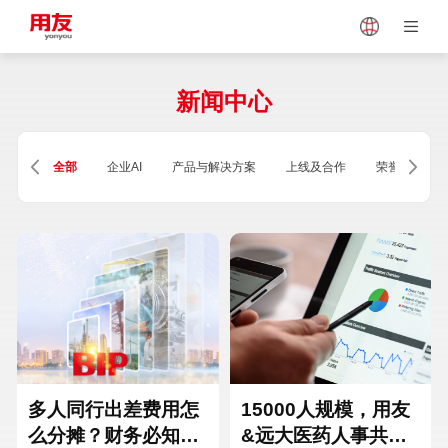
Japan
Vietnam
新闻中心
Singapore
Malaysia
全部
企业AI
产品与解决方案
上线及合作
荣誉及资质
Indonesia
Thailand
Europe
Turkey
Hungary
Mexico
多人同行出差费用怎
15000人规模，用友
么分摊？财务必知的
&远大医药人事共享