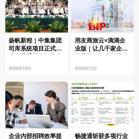
扬帆新程｜中集集团
用友商旅云×滴滴企
司库系统项目正式启
业版｜让几千家企业
航，携手用友打造全
的员工，再也不用贴
球化资金管理新标杆
发票了
2026/07/22
2026/07/21
企业内部招聘效率提
畅捷通斩获多项行业