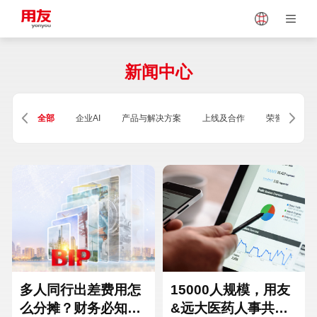
Japan
Vietnam
新闻中心
Singapore
Malaysia
全部
企业AI
产品与解决方案
上线及合作
荣誉及资质
Indonesia
Thailand
Europe
Turkey
Hungary
Mexico
多人同行出差费用怎
15000人规模，用友
么分摊？财务必知的
&远大医药人事共享