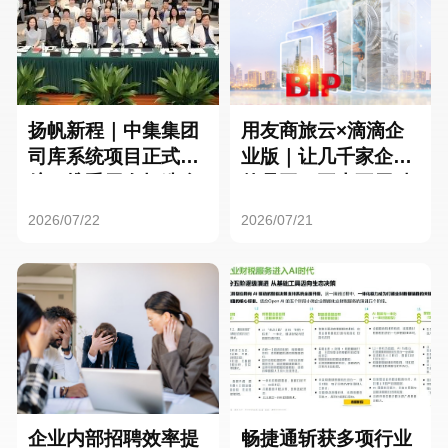
扬帆新程｜中集集团
用友商旅云×滴滴企
司库系统项目正式启
业版｜让几千家企业
航，携手用友打造全
的员工，再也不用贴
球化资金管理新标杆
发票了
2026/07/22
2026/07/21
企业内部招聘效率提
畅捷通斩获多项行业