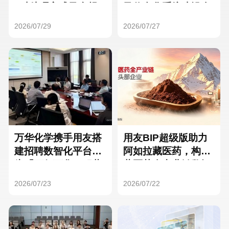
Hong Kong
Macau
3种处理方式及合规
及信息化系统建设全
要点
面启动
2026/07/29
2026/07/27
Taiwan
Global
万华化学携手用友搭
用友BIP超级版助力
建招聘数智化平台，
阿如拉藏医药，构建
为「万亿万华」积蓄
藏医药全产业链数智
核心人才
一体化平台
2026/07/23
2026/07/22