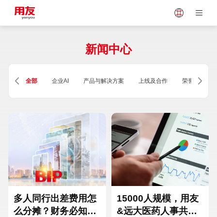
Japan
Vietnam
新闻中心
Singapore
Malaysia
全部
企业AI
产品与解决方案
上线及合作
荣誉及资质
Indonesia
Thailand
Europe
Turkey
Hungary
Mexico
多人同行出差费用怎
15000人规模，用友
么分摊？财务必知的
&远大医药人事共享