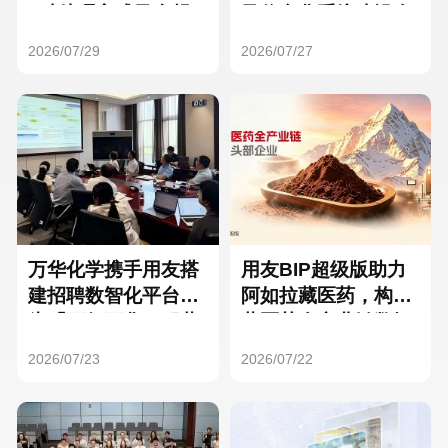
Hong Kong
Macau
3种处理方式及合规
及信息化系统建设全
要点
面启动
2026/07/29
2026/07/27
Taiwan
Global
万华化学携手用友搭
用友BIP超级版助力
建招聘数智化平台，
阿如拉藏医药，构建
为「万亿万华」积蓄
藏医药全产业链数智
核心人才
一体化平台
2026/07/23
2026/07/22