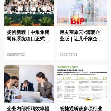
扬帆新程｜中集集团
用友商旅云×滴滴企
司库系统项目正式启
业版｜让几千家企业
航，携手用友打造全
的员工，再也不用贴
球化资金管理新标杆
发票了
2026/07/22
2026/07/21
企业内部招聘效率提
畅捷通斩获多项行业