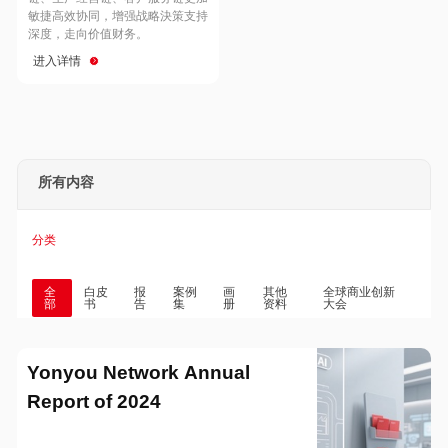
Hong Kong
Macau
敏捷高效协同，增强战略決策支持
深度，走向价值财务。
进入详情
Taiwan
Global
所有内容
分类
全
白皮
报
案例
画
其他
全球商业创新
部
书
告
集
册
资料
大会
Yonyou Network Annual
Report of 2024