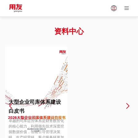
Japan
Vietnam
资料中心
Singapore
Malaysia
Indonesia
Thailand
Europe
Turkey
大型企业司库体系建设
白皮书
Hungary
Mexico
卓越的司库运营体系是财务数智化
的核心能力，利用领先技术深度挖
掘数据价值，智能引导管理决策
链、生产经营链、客户服务链更加