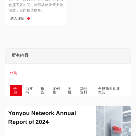
Hong Kong
Macau
敏捷高效协同，增强战略決策支持
深度，走向价值财务。
进入详情
Taiwan
Global
所有内容
分类
全
白皮
报
案例
画
其他
全球商业创新
部
书
告
集
册
资料
大会
Yonyou Network Annual
Report of 2024