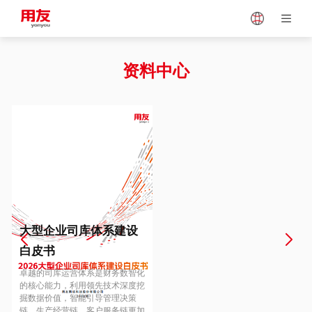
Japan
Vietnam
资料中心
Singapore
Malaysia
Indonesia
Thailand
Europe
Turkey
大型企业司库体系建设
白皮书
Hungary
Mexico
卓越的司库运营体系是财务数智化
的核心能力，利用领先技术深度挖
掘数据价值，智能引导管理决策
链、生产经营链、客户服务链更加