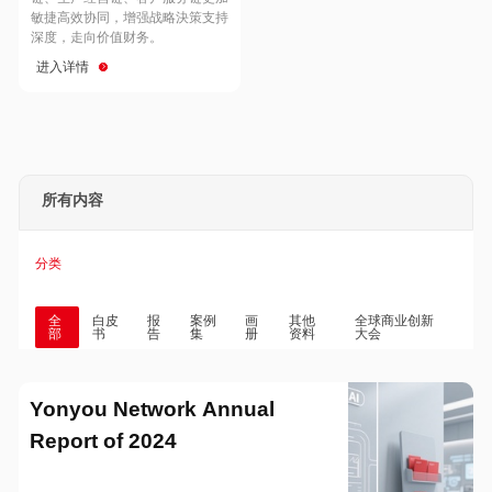
Hong Kong
Macau
敏捷高效协同，增强战略決策支持
深度，走向价值财务。
进入详情
Taiwan
Global
所有内容
分类
全
白皮
报
案例
画
其他
全球商业创新
部
书
告
集
册
资料
大会
Yonyou Network Annual
Report of 2024