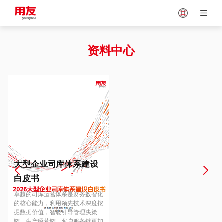
Japan
Vietnam
资料中心
Singapore
Malaysia
Indonesia
Thailand
Europe
Turkey
大型企业司库体系建设
白皮书
Hungary
Mexico
卓越的司库运营体系是财务数智化
的核心能力，利用领先技术深度挖
掘数据价值，智能引导管理决策
链、生产经营链、客户服务链更加