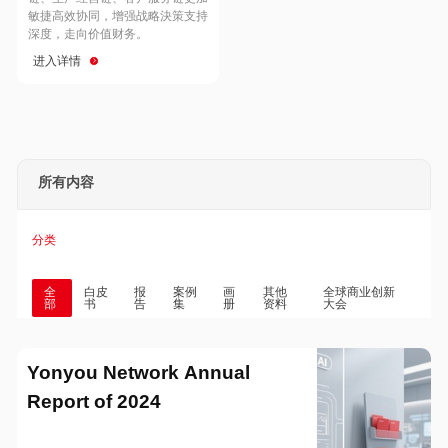
Hong Kong
Macau
敏捷高效协同，增强战略決策支持
深度，走向价值财务。
进入详情
Taiwan
Global
所有内容
分类
全
白皮
报
案例
画
其他
全球商业创新
部
书
告
集
册
资料
大会
Yonyou Network Annual
Report of 2024