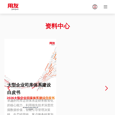
Japan
Vietnam
资料中心
Singapore
Malaysia
Indonesia
Thailand
Europe
Turkey
大型企业司库体系建设
白皮书
Hungary
Mexico
卓越的司库运营体系是财务数智化
的核心能力，利用领先技术深度挖
掘数据价值，智能引导管理决策
链、生产经营链、客户服务链更加