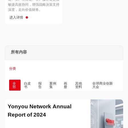
Hong Kong
Macau
敏捷高效协同，增强战略決策支持
深度，走向价值财务。
进入详情
Taiwan
Global
所有内容
分类
全
白皮
报
案例
画
其他
全球商业创新
部
书
告
集
册
资料
大会
Yonyou Network Annual
Report of 2024