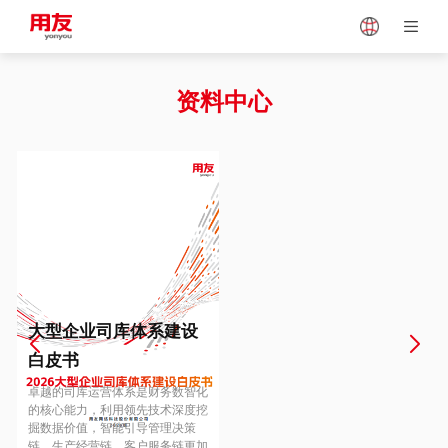
Japan
Vietnam
资料中心
Singapore
Malaysia
Indonesia
Thailand
Europe
Turkey
大型企业司库体系建设
白皮书
Hungary
Mexico
卓越的司库运营体系是财务数智化
的核心能力，利用领先技术深度挖
掘数据价值，智能引导管理决策
链、生产经营链、客户服务链更加