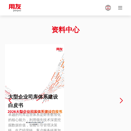
Japan
Vietnam
资料中心
Singapore
Malaysia
Indonesia
Thailand
Europe
Turkey
大型企业司库体系建设
白皮书
Hungary
Mexico
卓越的司库运营体系是财务数智化
的核心能力，利用领先技术深度挖
掘数据价值，智能引导管理决策
链、生产经营链、客户服务链更加