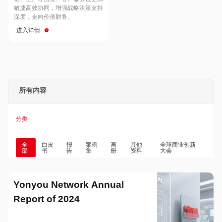
Hong Kong
Macau
敏捷高效协同，增强战略決策支持
深度，走向价值财务。
进入详情
Taiwan
Global
所有内容
分类
全
白皮
报
案例
画
其他
全球商业创新
部
书
告
集
册
资料
大会
Yonyou Network Annual
Report of 2024