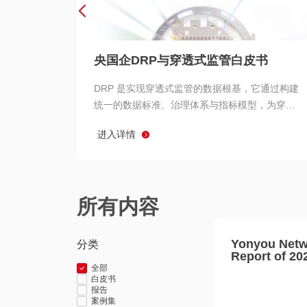
央国企DRP与穿透式监管白皮书
DRP 是实现穿透式监管的数据根基，它通过构建
统一的数据标准、治理体系与指标模型，为穿透
式监管提供了高质量、可信赖的数据基础。而以
进入详情
用友 BIP 为代表的新一代数智化平台，则为 DRP
的落地与穿透式监管的实现提供了强大的技术支
撑
所有内容
Yonyou Netw
分类
Report of 20
全部
白皮书
报告
案例集