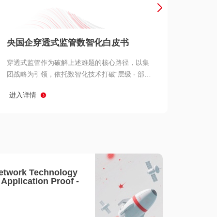
产品 >
央国企穿透式监管数智化白皮书
穿透式监管作为破解上述难题的核心路径，以集
团战略为引领，依托数智化技术打破“层级 - 部门
- 系统” 三重壁垒，实现从集团总部到基层经营单
进入详情
元的纵向全级次贯通、从监管指标到业务源头的
横向全链路延伸、 从风险预警到根因追溯的全周
期管控。
etwork Technology
- Application Proof -