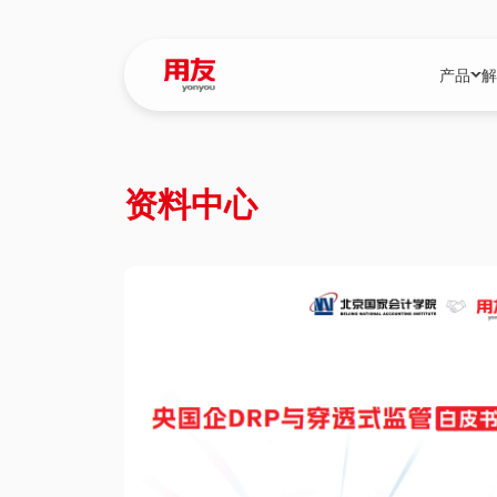
产品
解
YonBIP
行业解决
资料中心
YonBIP（大型
消费品行
YonSuite（
服务
畅捷通（小微企
国资
iuap平台（数
农业
用友BIP超级版
医药
U9 Cloud（
医疗
交通公用
建筑