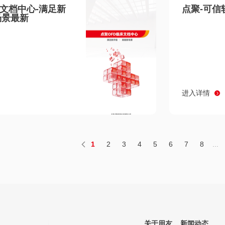
床文档中心-满足新
点聚-可信
场景最新
进入详情
1
2
3
4
5
6
7
8
...
关于用友
新闻动态