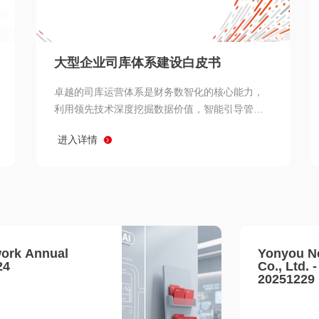
查看所有
大型企业司库体系建设白皮书
卓越的司库运营体系是财务数智化的核心能力，
利用领先技术深度挖掘数据价值，智能引导管理
决策 链、生产经营链、客户服务链更加敏捷高效
进入详情
协同，增强战略決策支持深度，走向价值财务。
ork Annual
Yonyou N
24
Co., Ltd. 
20251229