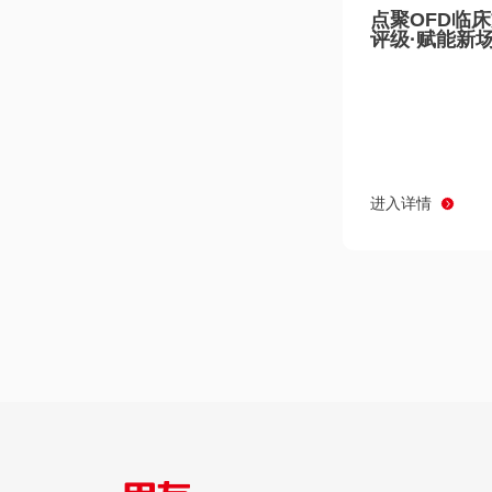
点聚OFD临
评级·赋能新
进入详情