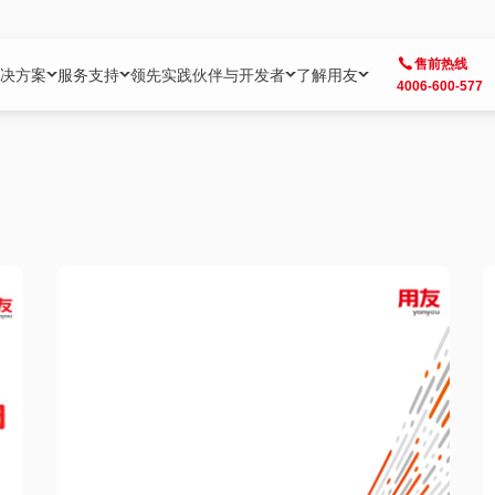
售前热线
决方案
服务支持
领先实践
伙伴与开发者
了解用友
4006-600-577
方案
社区
成为合作伙伴
企业AI
热点解决方案
公司信息
客户支持
开发者
业务领域
企业）
业
用户社区
地产
用友伙伴体系
企业AI
AI+全场景智能服务
了解用友
大型企业客户成功
用友开发者中
财务
成长型企业）
开发者社区
制造
ISV生态伙伴
YonGPT
用友BIP发布时刻
投资者关系
成长型企业客户成功
YonBIP开发
人力
业）
会计家园
金融
专业服务伙伴
智友（YonMate）
用友BIP企业数智化套件
全球分支机构
帮助中心
YonMaker
供应链
智化底座）
摩天
教育
战略联盟伙伴
YonWork
全球化数智运营解决方案
加入用友
友户通
营销
iKM
政务
增值经销伙伴
YonCode
用友BIP国产替代
阳光经营
产品安全中心
采购
制造业云ERP）
烟草
算法备案中心
广信