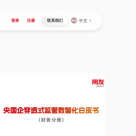
中文
登录
注册
联系我们
Japan
Vietnam
资讯与活动
iuap平台
成为合作伙伴
企业数据
Singapore
Malaysia
心
制造
新闻发布
智能平台
可持续产品与解决方案
数据服务
Indonesia
Thailand
者社区
研发
媒体报道
数据平台
数据安全与隐私
Europe
Turkey
生态定制平台
项目
资料中心
开发平台
社会影响力
Hungary
Mexico
资产
视频中心
云技术平台
人才发展
Hong Kong
Macau
协同
活动中心（日历）
应用平台
公司治理
Taiwan
Global
全球商业创新大会
连接平台
应用下载