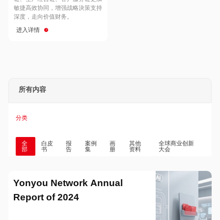
Hong Kong
Macau
敏捷高效协同，增强战略決策支持
深度，走向价值财务。
进入详情
Taiwan
Global
所有内容
分类
全
白皮
报
案例
画
其他
全球商业创新
部
书
告
集
册
资料
大会
Yonyou Network Annual
Report of 2024