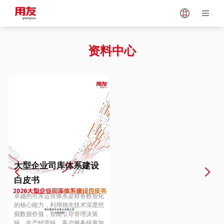
Japan
Vietnam
资料中心
Singapore
Malaysia
Indonesia
Thailand
Europe
Turkey
大型企业司库体系建设
白皮书
Hungary
Mexico
卓越的司库运营体系是财务数智化
的核心能力，利用领先技术深度挖
掘数据价值，智能引导管理决策
链、生产经营链、客户服务链更加