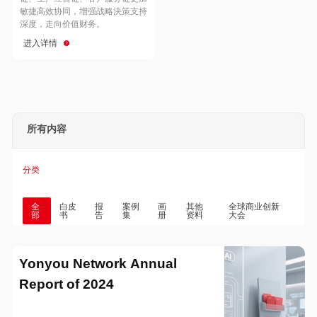
Hong Kong
Macau
敏捷高效协同，增强战略決策支持
深度，走向价值财务。
进入详情
Taiwan
Global
所有内容
分类
全
白皮
报
案例
画
其他
全球商业创新
部
书
告
集
册
资料
大会
Yonyou Network Annual
Report of 2024