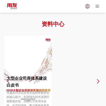
Japan
Vietnam
资料中心
Singapore
Malaysia
Indonesia
Thailand
Europe
Turkey
大型企业司库体系建设
白皮书
Hungary
Mexico
卓越的司库运营体系是财务数智化
的核心能力，利用领先技术深度挖
掘数据价值，智能引导管理决策
链、生产经营链、客户服务链更加