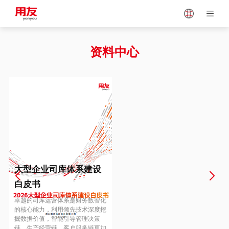
Japan
Vietnam
资料中心
Singapore
Malaysia
Indonesia
Thailand
Europe
Turkey
大型企业司库体系建设
白皮书
Hungary
Mexico
卓越的司库运营体系是财务数智化
的核心能力，利用领先技术深度挖
掘数据价值，智能引导管理决策
链、生产经营链、客户服务链更加