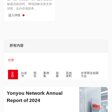
Hong Kong
Macau
敏捷高效协同，增强战略決策支持
深度，走向价值财务。
进入详情
Taiwan
Global
所有内容
分类
全
白皮
报
案例
画
其他
全球商业创新
部
书
告
集
册
资料
大会
Yonyou Network Annual
Report of 2024