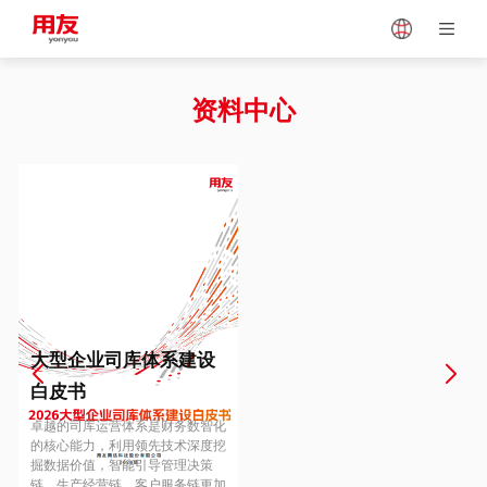
Japan
Vietnam
资料中心
Singapore
Malaysia
Indonesia
Thailand
Europe
Turkey
大型企业司库体系建设
白皮书
Hungary
Mexico
卓越的司库运营体系是财务数智化
的核心能力，利用领先技术深度挖
掘数据价值，智能引导管理决策
链、生产经营链、客户服务链更加