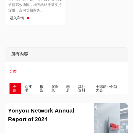
Hong Kong
Macau
敏捷高效协同，增强战略決策支持
深度，走向价值财务。
进入详情
Taiwan
Global
所有内容
分类
全
白皮
报
案例
画
其他
全球商业创新
部
书
告
集
册
资料
大会
Yonyou Network Annual
Report of 2024